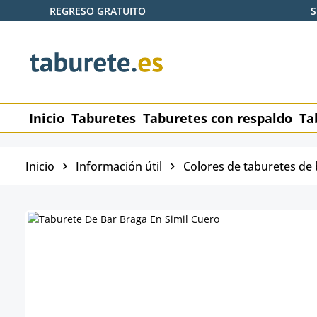
REGRESO GRATUITO
S
tar al contenido principal
Saltar a la búsqueda
Saltar a la navegación principal
Inicio
Taburetes
Taburetes con respaldo
Ta
Inicio
Información útil
Colores de taburetes de 