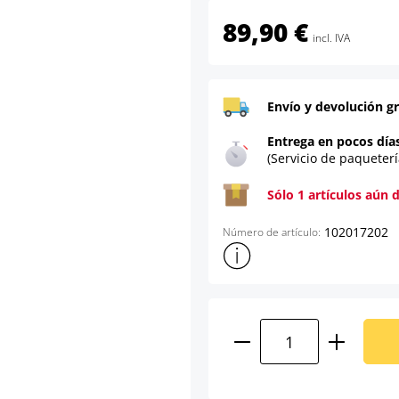
89,90 €
incl. IVA
Envío y devolución gr
Entrega en pocos día
(Servicio de paqueterí
Sólo 1 artículos aún 
102017202
Número de artículo:
Mostrar más información sob
Cantidad del prod