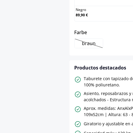
Negro
89,90 €
select
Farbe
braun
(Esta opción no está 
Productos destacados
Taburete con tapizado de 
100% poliuretano.
Asiento, reposabrazos y
acolchados - Estructura 
Aprox. medidas: AnxAlxPr
109x52cm | Altura: 63 - 
Giratorio y ajustable en 