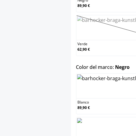
Negro
89,90 €
Verde
(Esta op
Verde
62,90 €
se
Color del marco:
Negro
Blanco
Blanco
89,90 €
Negro