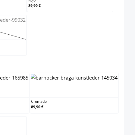
Rojo
89,90 €
ción no está disponible en este momento.)
lect
Cromado
Cromado
89,90 €