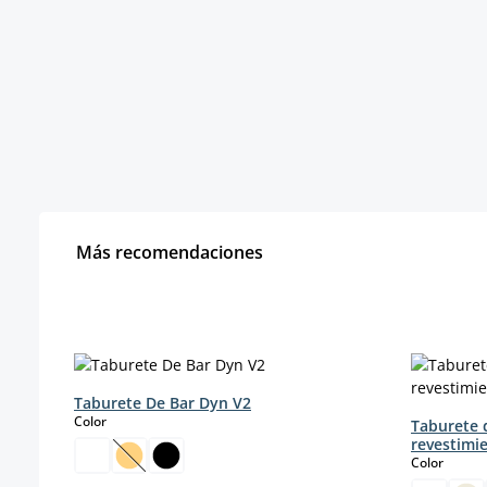
Más recomendaciones
Omitir la galería de productos
Taburete De Bar Dyn V2
select
Color
Taburete 
revestimie
select
Color
(Esta opción no está disponible en este momento