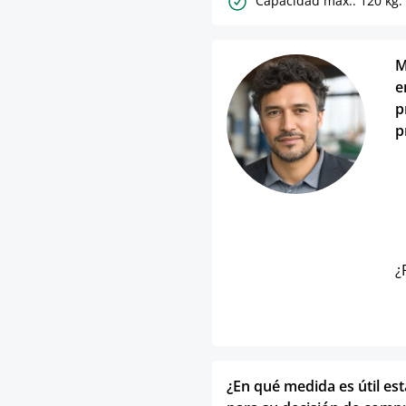
Capacidad máx.: 120 kg.
M
e
p
p
¿
¿En qué medida es útil es