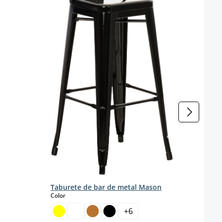
Color 
Taburete de bar de metal Mason
select
Color
+
6