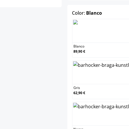
select
Color:
Blanco
Blanco
Blanco
89,90 €
Gris
Gris
62,90 €
Negro