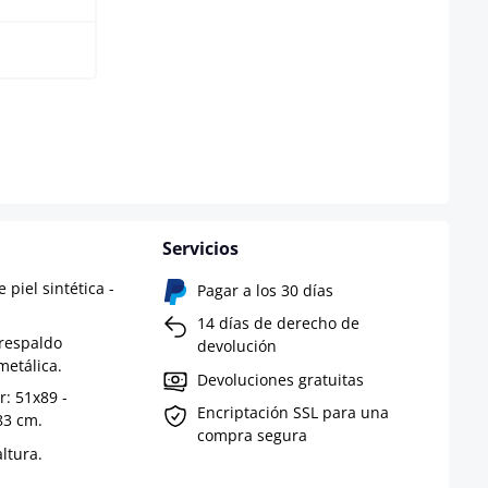
disponible en este momento.)
Servicios
piel sintética -
Pagar a los 30 días
14 días de derecho de
 respaldo
devolución
metálica.
Devoluciones gratuitas
: 51x89 -
Encriptación SSL para una
83 cm.
compra segura
altura.