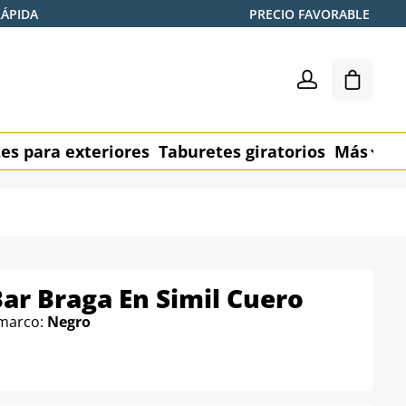
RÁPIDA
PRECIO FAVORABLE
El carr
es para exteriores
Taburetes giratorios
Más
M
ar Braga En Simil Cuero
 marco:
Negro