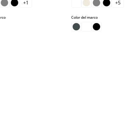
+
1
+
5
select
select
arco
Color del marco