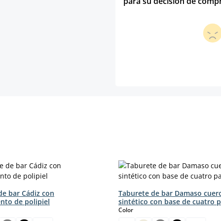
para su decisión de comp
de bar Cádiz con
Taburete de bar Damaso cuer
nto de polipiel
sintético con base de cuatro 
select
Color
.)