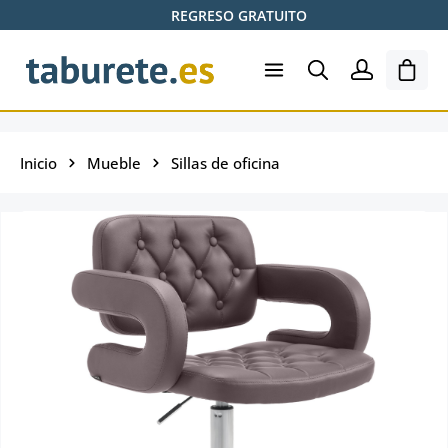
REGRESO GRATUITO
Saltar al contenido principal
El ca
Inicio
Mueble
Sillas de oficina