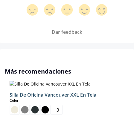
Dar feedback
Omitir la galería de productos
Más recomendaciones
Silla De Oficina Vancouver XXL En Tela
select
Color
+
3