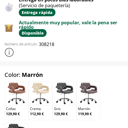
(Servicio de paquetería)
Entrega rápida
Actualmente muy popular, vale la pena ser
rápido
Disponible
308218
Número de artículo:
Mostrar más información sobre el producto
select
Color:
Marrón
Coñac
Crema
Gris
Marrón
Coñac
Crema
Gris
Marrón
129,90 €
112,90 €
129,90 €
119,90 €