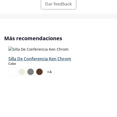
Dar feedback
Omitir la galería de productos
Más recomendaciones
Silla De Conferencia Ken Chrom
select
Color
+
4