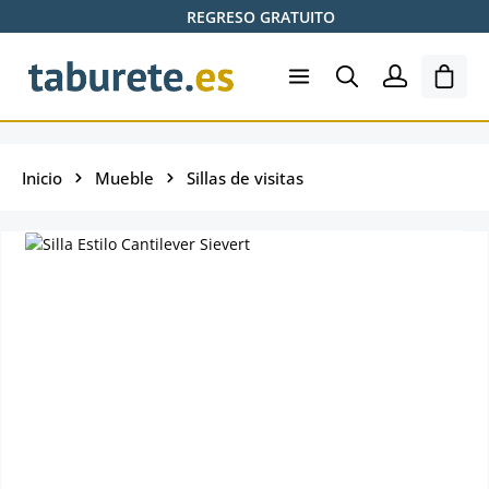
REGRESO GRATUITO
Saltar al contenido principal
El ca
Inicio
Mueble
Sillas de visitas