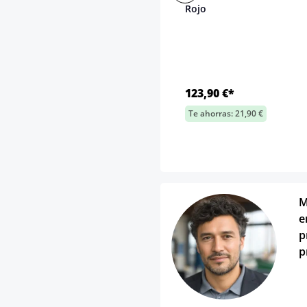
Rojo
123,90 €*
Te ahorras: 21,90 €
M
e
p
p