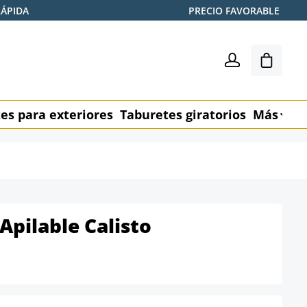
RÁPIDA
PRECIO FAVORABLE
El carr
es para exteriores
Taburetes giratorios
Más
M
 Apilable Calisto