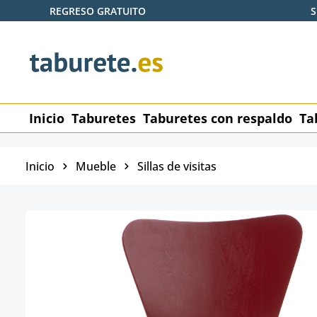
REGRESO GRATUITO
S
tar al contenido principal
Saltar a la búsqueda
Saltar a la navegación principal
Inicio
Taburetes
Taburetes con respaldo
Ta
Inicio
Mueble
Sillas de visitas