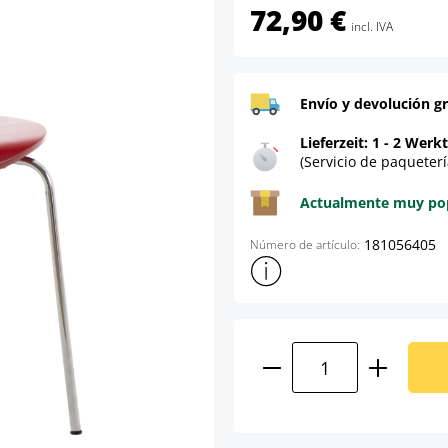
72,90 €
incl. IVA
Envío y devolución gr
Lieferzeit: 1 - 2 Werk
(Servicio de paqueterí
Actualmente muy popu
181056405
Número de artículo:
Mostrar más información sob
Cantidad del prod