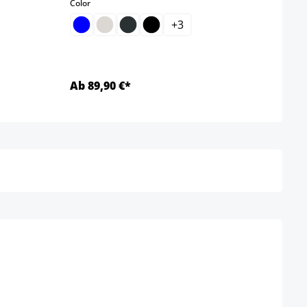
select
Color
+
3
Ab 89,90 €*
Ab 4
Detalles