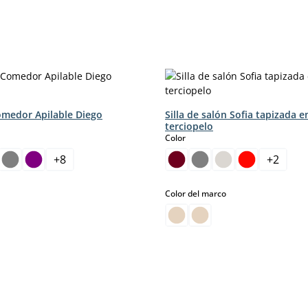
Comedor Apilable Diego
Silla de salón Sofia tapizada e
terciopelo
select
Color
+
8
+
2
select
Color del marco