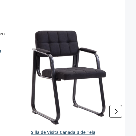
Silla
s
Color
n
Color 
Farbe
b
Silla de Visita Canada B de Tela