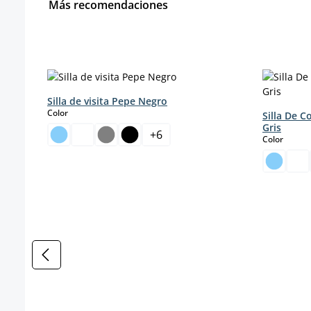
Más recomendaciones
Omitir la galería de productos
Silla de visita Pepe Negro
select
Color
Silla De 
Gris
+
6
select
Color