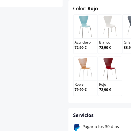
select
Color:
Rojo
Azul claro
Blanco
Azul claro
Blanco
Gris
72,90 €
72,90 €
83,9
Roble
Rojo
Roble
Rojo
79,90 €
72,90 €
Servicios
Pagar a los 30 días