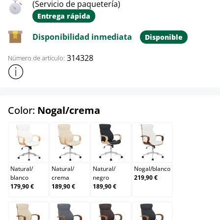
(Servicio de paquetería)
Entrega rápida
Disponibilidad inmediata
Disponible
314328
Número de artículo:
Mostrar más información sobre el producto
select
Color:
Nogal/crema
Natural/blanco
Natural/crema
Natural/negro
Nogal/blanco
Natural
/
Natural
/
Natural
/
Nogal
/
blanco
blanco
crema
negro
219,90 €
179,90 €
189,90 €
189,90 €