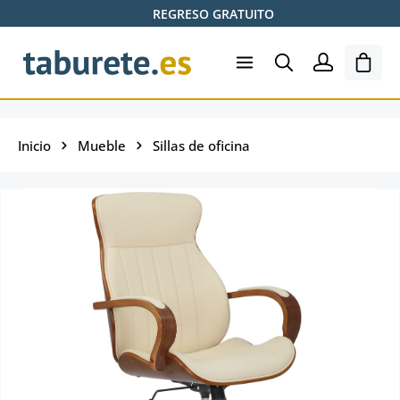
REGRESO GRATUITO
Saltar al contenido principal
El ca
Inicio
Mueble
Sillas de oficina