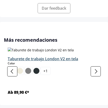
Dar feedback
Omitir la galería de productos
Más recomendaciones
Taburete de trabajo London V2 en tela
select
Color
+
1
Ab 89,90 €*