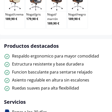
Nogal/crema
Nogal/gris
Nogal/marrón
Nogal/negro
Nogal
/
crema
Nogal
/
gris
Nogal
/
Nogal
/
negro
189,90 €
179,90 €
marrón
189,90 €
189,90 €
Productos destacados
Respaldo ergonomico para mayor comodidad
Estructura resistente y base duradera
Funcion basculante para sentarse relajado
Asiento regulable en altura sin escalones
Ruedas suaves para alta flexibilidad
Servicios