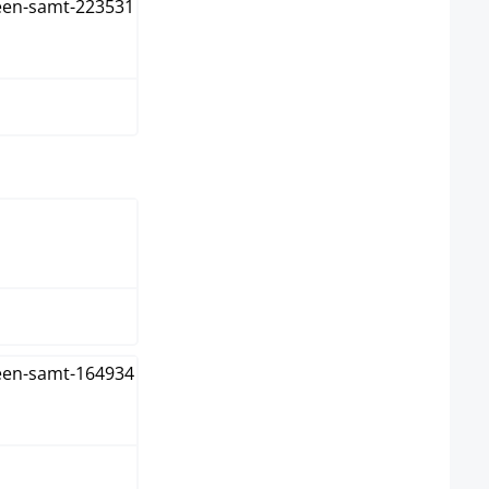
e oscuro
select
guo
guo claro