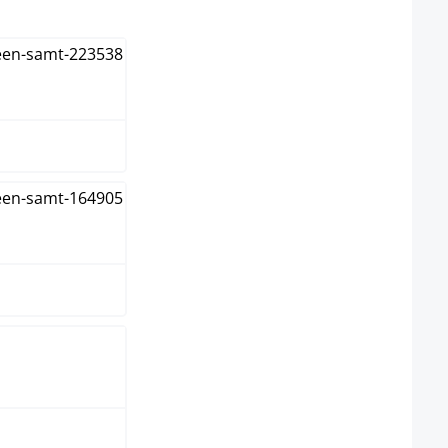
illo
ma