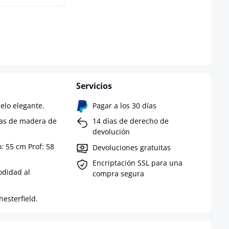
isponible en este momento.)
ción no está disponible en este momento.)
Servicios
elo elegante.
Pagar a los 30 días
tas de madera de
14 días de derecho de
devolución
: 55 cm Prof: 58
Devoluciones gratuitas
Encriptación SSL para una
odidad al
compra segura
esterfield.