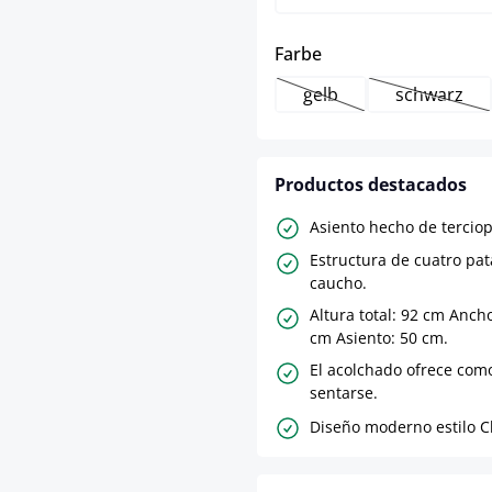
select
Farbe
gelb
schwarz
(Esta opción no está d
(Esta op
Productos destacados
Asiento hecho de terciop
Estructura de cuatro pa
caucho.
Altura total: 92 cm Ancho
cm Asiento: 50 cm.
El acolchado ofrece com
sentarse.
Diseño moderno estilo Ch