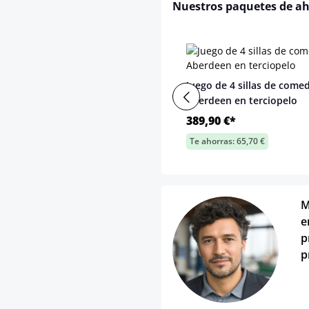
Nuestros paquetes de a
Juego de 4 sillas de come
Aberdeen en terciopelo
389,90 €*
Te ahorras: 65,70 €
M
e
p
p