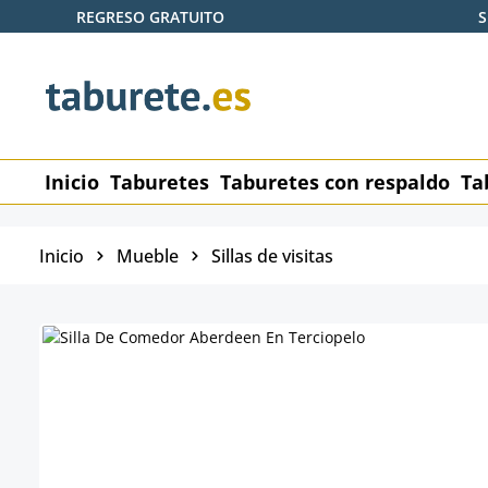
REGRESO GRATUITO
S
tar al contenido principal
Saltar a la búsqueda
Saltar a la navegación principal
Inicio
Taburetes
Taburetes con respaldo
Ta
Inicio
Mueble
Sillas de visitas