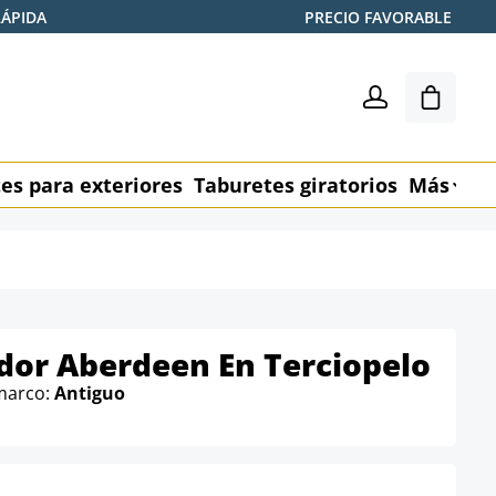
RÁPIDA
PRECIO FAVORABLE
El carr
es para exteriores
Taburetes giratorios
Más
M
dor Aberdeen En Terciopelo
 marco:
Antiguo