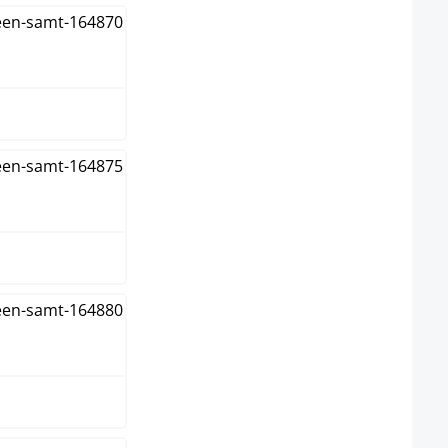
ro
ado