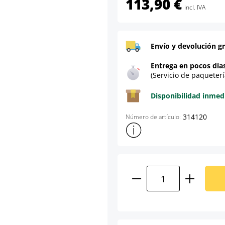
113,90 €
incl. IVA
Envío y devolución gr
Entrega en pocos día
(Servicio de paqueterí
Disponibilidad inmed
314120
Número de artículo:
Mostrar más información sob
Cantidad del prod