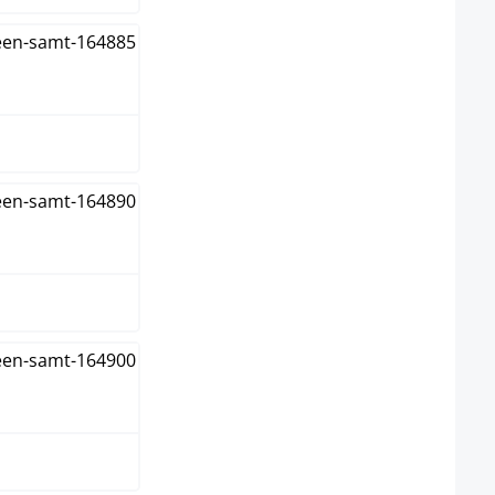
 oscuro
rón