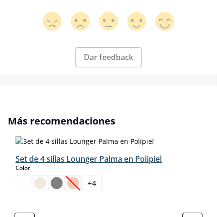
Dar feedback
Omitir la galería de productos
Más recomendaciones
Set de 4 sillas Lounger Palma en Polipiel
select
Color
+
4
(Esta opción no está disponible en este momento.