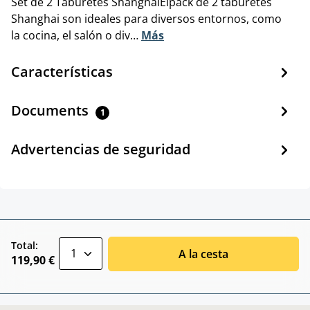
Set de 2 Taburetes ShanghaiElpack de 2 taburetes
Shanghai son ideales para diversos entornos, como
la cocina, el salón o div…
Más
Características
Documents
1
Advertencias de seguridad
zentheme.component.product.quantitySele
Total:
A la cesta
119,90 €