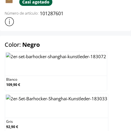
Casi agotado
101287601
Número de artículo:
Mostrar más información sobre el producto
select
Color:
Negro
Blanco
Blanco
109,90 €
Gris
Gris
92,90 €