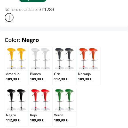
311283
Número de artículo:
Mostrar más información sobre el producto
select
Color:
Negro
Amarillo
Blanco
Gris
Naranja
Amarillo
Blanco
Gris
Naranja
109,90 €
109,90 €
112,90 €
109,90 €
Negro
Rojo
Verde
Negro
Rojo
Verde
112,90 €
109,90 €
109,90 €