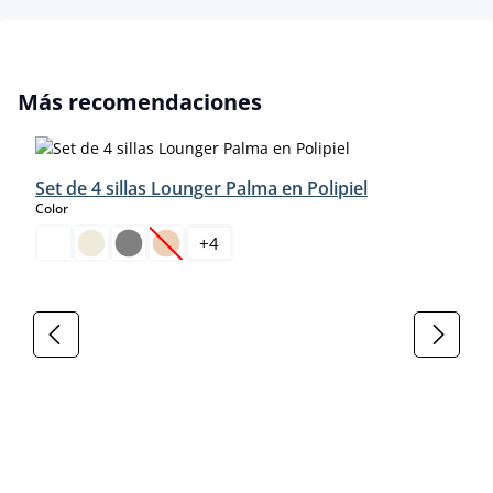
Omitir la galería de productos
Más recomendaciones
Set de 4 sillas Lounger Palma en Polipiel
select
Color
+
4
(Esta opción no está disponible en este momento.