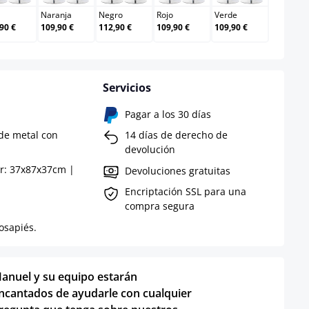
Naranja
Negro
Rojo
Verde
90 €
109,90 €
112,90 €
109,90 €
109,90 €
Servicios
Pagar a los 30 días
 de metal con
14 días de derecho de
devolución
r: 37x87x37cm |
Devoluciones gratuitas
.
Encriptación SSL para una
compra segura
osapiés.
anuel y su equipo estarán
ncantados de ayudarle con cualquier