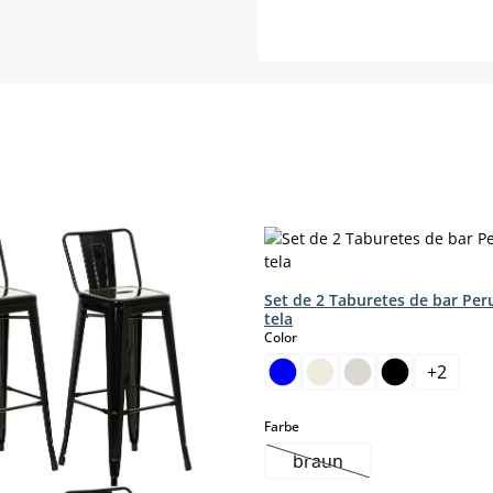
Set de 2 Taburetes de bar Per
tela
select
Color
+
2
.)
mento.)
select
Farbe
braun
(Esta opción no está di