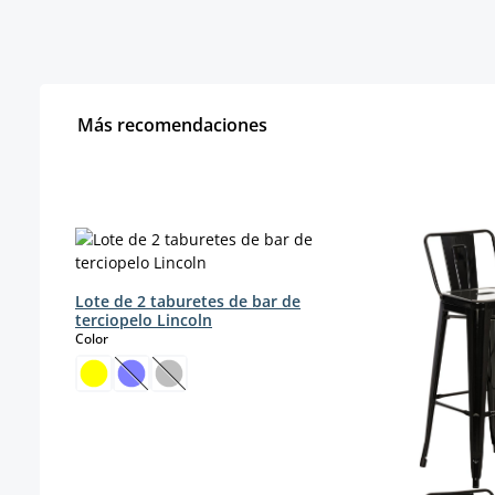
Más recomendaciones
Omitir la galería de productos
Lote de 2 taburetes de bar de
terciopelo Lincoln
select
Color
(Esta opción no está disponible en este momento
(Esta opción no está disponible en este mo