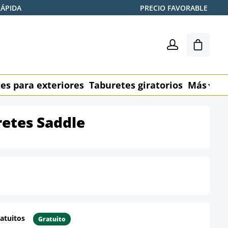
RÁPIDA
PRECIO FAVORABLE
El carr
es para exteriores
Taburetes giratorios
Más
M
retes Saddle
atuitos
Gratuito