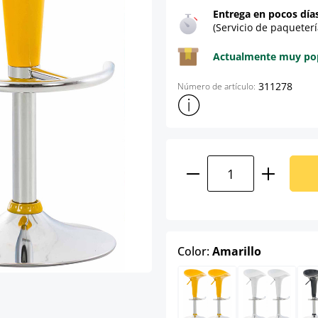
Entrega en pocos día
(Servicio de paqueterí
Actualmente muy popu
311278
Número de artículo:
Mostrar más información sob
Cantidad del prod
select
Color:
Amarillo
Amarillo
Blanco