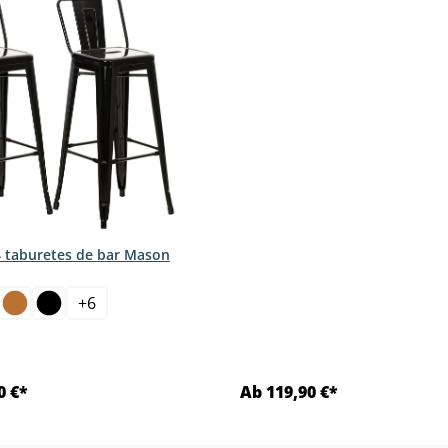
4 taburetes de bar Mason
+
6
0 €*
Ab 119,90 €*