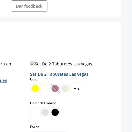
Dar feedback
Set De 2 Taburetes Las vegas
select
Color
u en
Set d
Polip
+
5
s
Color
(Esta opción no está disponible en est
select
Color del marco
sponible en este momento.)
select
Farbe