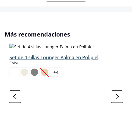
Omitir la galería de productos
Más recomendaciones
Set de 4 sillas Lounger Palma en Polipiel
select
Color
+
4
(Esta opción no está disponible en este momento.