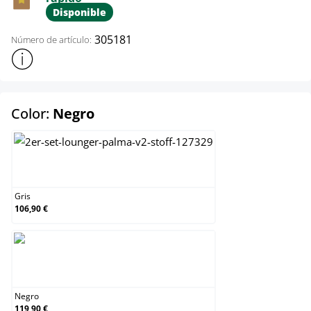
Disponible
305181
Número de artículo:
Mostrar más información sobre el producto
select
Color:
Negro
Gris
Gris
106,90 €
Negro
Negro
119,90 €