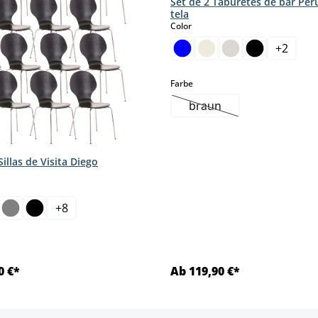
Set de 2 Taburetes de bar Per
tela
select
Color
+
2
select
Farbe
braun
(Esta opción no está di
Sillas de Visita Diego
+
8
0 €*
Ab 119,90 €*