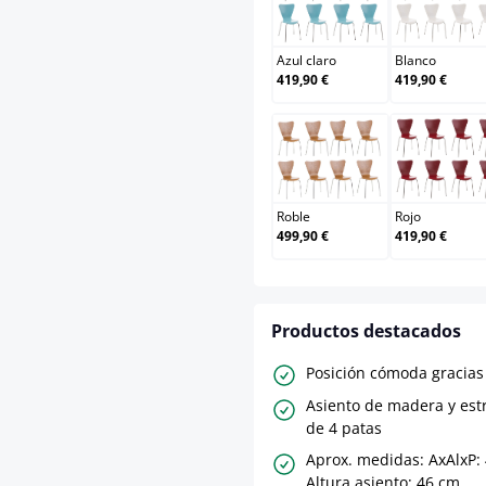
Azul claro
Blan
Azul claro
Blanco
419,90 €
419,90 €
Roble
Rojo
Roble
Rojo
499,90 €
419,90 €
Productos destacados
Posición cómoda gracias
Asiento de madera y est
de 4 patas
Aprox. medidas: AxAlxP:
Altura asiento: 46 cm