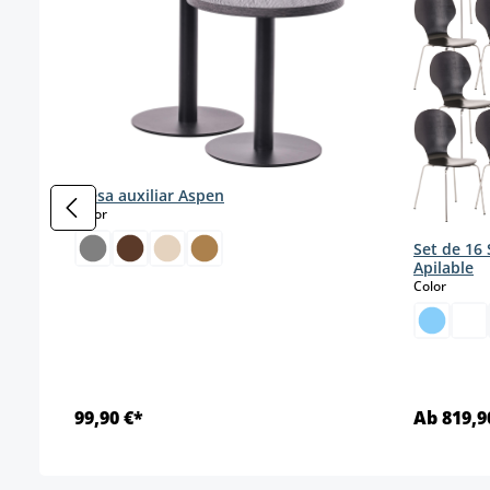
Mesa auxiliar Aspen
select
Color
Set de 16 
Apilable
select
Color
99,90 €*
Ab 819,9