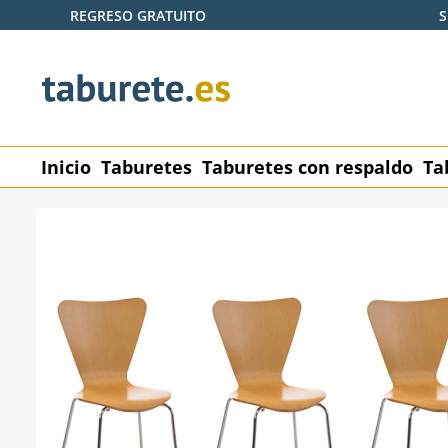
REGRESO GRATUITO
S
tar al contenido principal
Saltar a la búsqueda
Saltar a la navegación principal
Inicio
Taburetes
Taburetes con respaldo
Ta