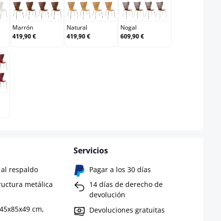
co
Marrón
Natural
Nogal
Marrón
Natural
Nogal
419,90 €
419,90 €
609,90 €
Servicios
 al respaldo
Pagar a los 30 días
ructura metálica
14 días de derecho de
devolución
 45x85x49 cm,
Devoluciones gratuitas