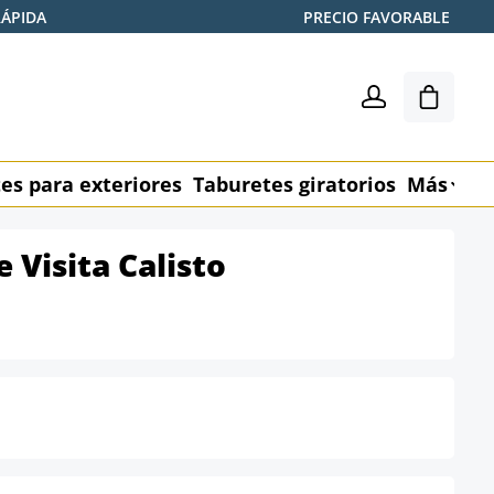
RÁPIDA
PRECIO FAVORABLE
El carr
es para exteriores
Taburetes giratorios
Más
M
e Visita Calisto