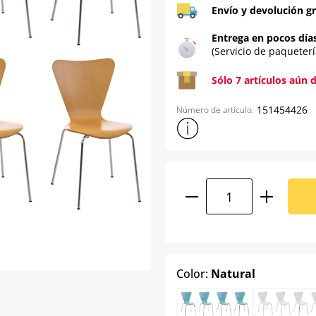
Envío y devolución gr
Entrega en pocos día
(Servicio de paqueterí
Sólo 7 artículos aún 
151454426
Número de artículo:
Mostrar más información sob
Cantidad del prod
select
Color:
Natural