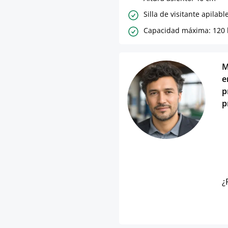
Silla de visitante apilabl
Capacidad máxima: 120 
M
e
p
p
¿