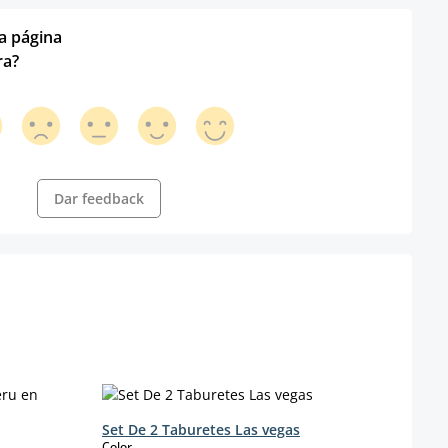
ta página
ra?
Dar feedback
Set De 2 Taburetes Las vegas
select
Color