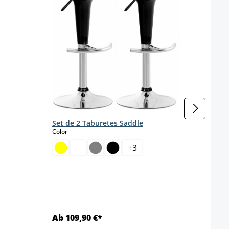
Juego
tela,
s
Color
Set de 2 Taburetes Saddle
select
Color
+
3
Color 
Ab 109,90 €*
Ab 1