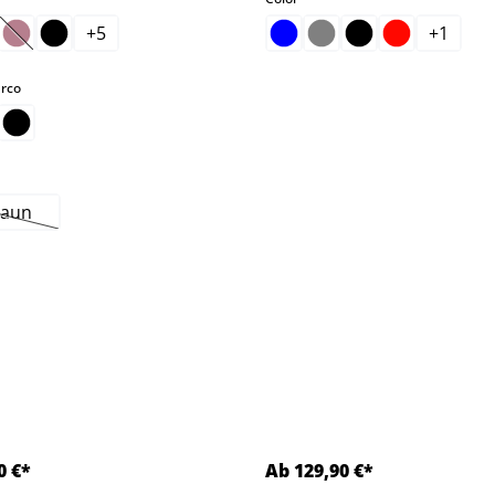
+
5
+
1
(Esta opción no está disponible en este momento.)
e momento.)
select
arco
raun
Esta opción no está disponible en este momento.)
0 €*
Ab 129,90 €*