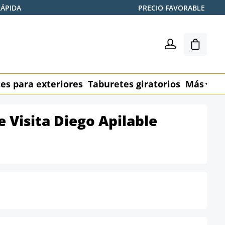
RÁPIDA
PRECIO FAVORABLE
El carr
es para exteriores
Taburetes giratorios
Más
M
de Visita Diego Apilable