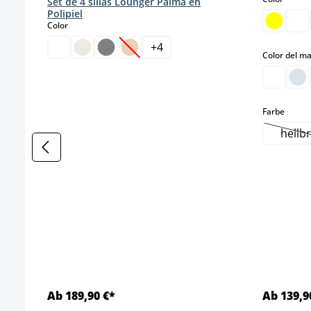
Set de 4 sillas Lounger Palma en
Polipiel
select
Color
+
4
(Esta opción no está disponible en est
Color del m
select
Farbe
hellb
(
Ab 189,90 €*
Ab 139,9