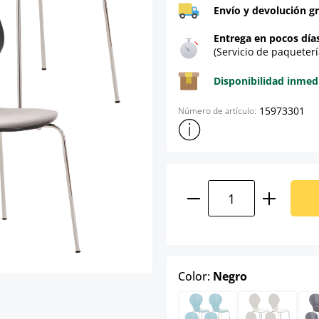
Envío y devolución gr
Entrega en pocos día
(Servicio de paqueterí
Disponibilidad inmed
15973301
Número de artículo:
Mostrar más información sob
Cantidad del prod
select
Color:
Negro