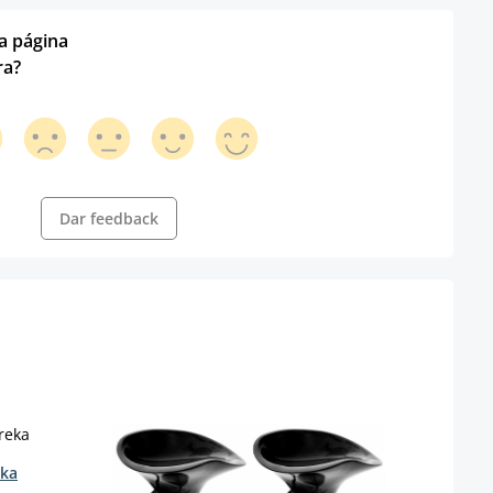
ta página
ra?
Dar feedback
eka