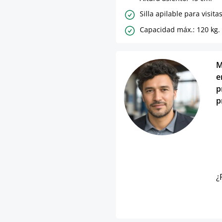
Silla apilable para visitas
Capacidad máx.: 120 kg.
M
e
p
p
¿