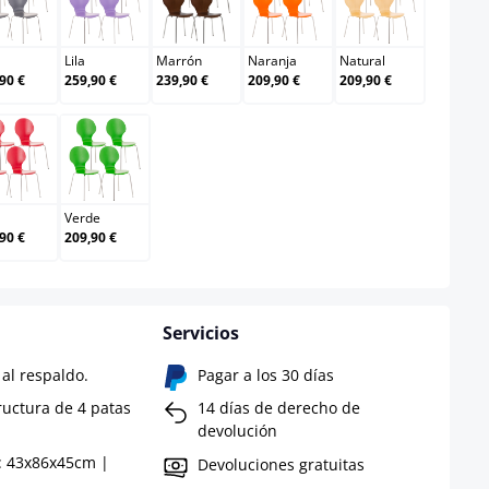
Gris
Lila
Marrón
Naranja
Natural
Lila
Marrón
Naranja
Natural
90 €
259,90 €
239,90 €
209,90 €
209,90 €
Rojo
Verde
Verde
90 €
209,90 €
Servicios
al respaldo.
Pagar a los 30 días
ructura de 4 patas
14 días de derecho de
devolución
: 43x86x45cm |
Devoluciones gratuitas