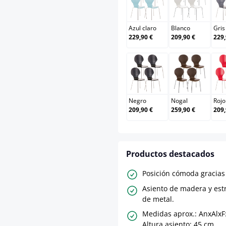
Azul claro
Blanco
Azul claro
Blanco
Gris
229,90 €
209,90 €
229,
Negro
Nogal
Negro
Nogal
Rojo
209,90 €
259,90 €
209,
Productos destacados
Posición cómoda gracias 
Asiento de madera y est
de metal.
Medidas aprox.: AnxAlxF
Altura asiento: 45 cm.