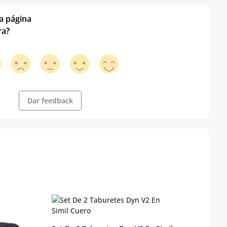
ta página
ra?
Dar feedback