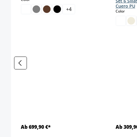
Set 6 Sill
Cuero PU
+
4
select
Color
Ab 699,90 €*
Ab 309,9