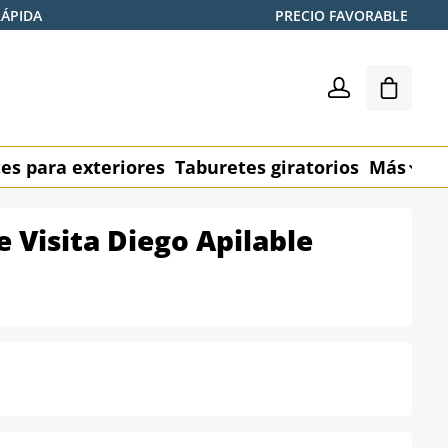
RÁPIDA
PRECIO FAVORABLE
El carr
es para exteriores
Taburetes giratorios
Más
M
de Visita Diego Apilable