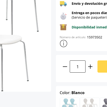
Envío y devolución gr
Entrega en pocos día
(Servicio de paqueterí
Disponibilidad inmed
15973502
Número de artículo:
Mostrar más información sob
Cantidad del prod
select
Color:
Blanco