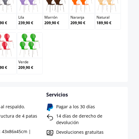
Gris
Lila
Marrón
Naranja
Natural
Lila
Marrón
Naranja
Natural
90 €
239,90 €
209,90 €
209,90 €
189,90 €
Rojo
Verde
Verde
90 €
209,90 €
Servicios
al respaldo.
Pagar a los 30 días
ructura de 4 patas
14 días de derecho de
devolución
: 43x86x45cm |
Devoluciones gratuitas