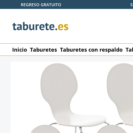
REGRESO GRATUITO
S
tar al contenido principal
Saltar a la búsqueda
Saltar a la navegación principal
Inicio
Taburetes
Taburetes con respaldo
Ta