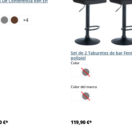
as De Conferencia Ken En
+
4
Set de 2 Taburetes de bar Fen
polipiel
select
Color
(Esta opción no está d
select
Color del marco
(Esta opción no está d
0 €*
119,90 €*