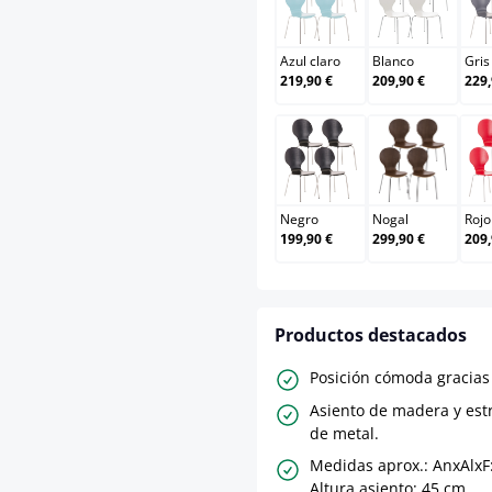
Azul claro
Blanco
Azul claro
Blanco
Gris
219,90 €
209,90 €
229,
Negro
Nogal
Negro
Nogal
Rojo
199,90 €
299,90 €
209,
Productos destacados
Posición cómoda gracias 
Asiento de madera y est
de metal.
Medidas aprox.: AnxAlxF
Altura asiento: 45 cm.