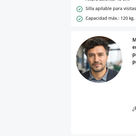
Silla apilable para visitas
Capacidad máx.: 120 kg.
M
e
p
p
¿