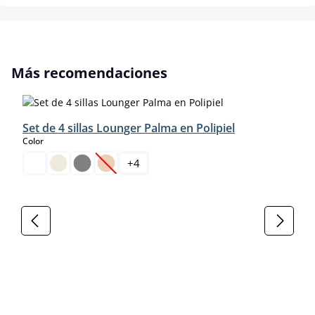
Omitir la galería de productos
Más recomendaciones
Set de 4 sillas Lounger Palma en Polipiel
select
Color
+
4
(Esta opción no está disponible en este momento.