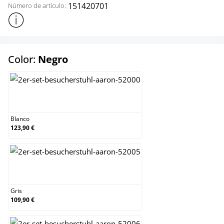
151420701
Número de artículo:
Mostrar más información sobre el producto
select
Color:
Negro
Blanco
Blanco
123,90 €
Gris
Gris
109,90 €