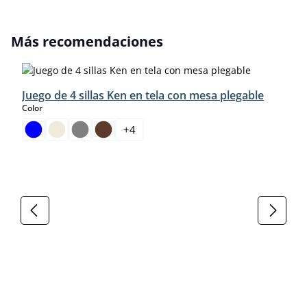
Omitir la galería de productos
Más recomendaciones
Juego de 4 sillas Ken en tela con mesa plegable
select
Color
+
4