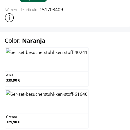
151703409
Número de artículo:
Mostrar más información sobre el producto
select
Color:
Naranja
Azul
Azul
339,90 €
Crema
Crema
329,90 €