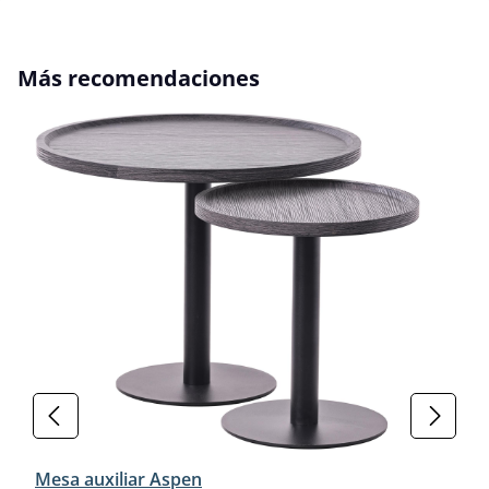
Omitir la galería de productos
Más recomendaciones
Mesa auxiliar Aspen