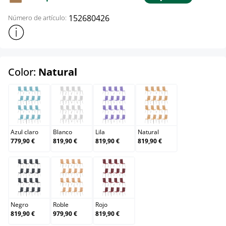
152680426
Número de artículo:
Mostrar más información sobre el producto
select
Color:
Natural
Azul claro
Blanco
Lila
Natural
Azul claro
Blanco
Lila
Natural
779,90 €
819,90 €
819,90 €
819,90 €
Negro
Roble
Rojo
Negro
Roble
Rojo
819,90 €
979,90 €
819,90 €