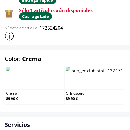
Entrega rápida
Sólo 1 artículos aún disponibles
Casi agotado
172624204
Número de artículo:
Mostrar más información sobre el producto
select
Color:
Crema
Crema
Gris oscuro
Crema
Gris oscuro
89,90 €
89,90 €
Servicios