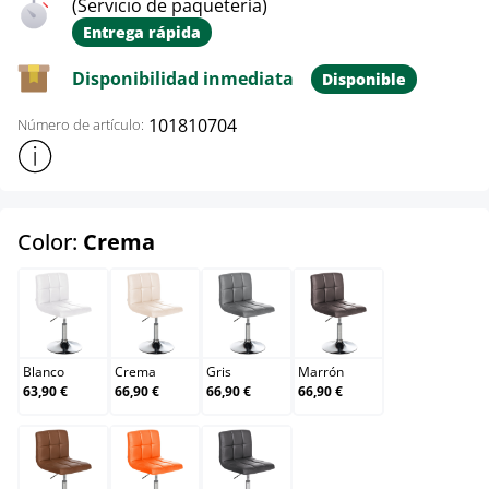
(Servicio de paquetería)
Entrega rápida
Disponibilidad inmediata
Disponible
101810704
Número de artículo:
Mostrar más información sobre el producto
select
Color:
Crema
Blanco
Crema
Gris
Marrón
Blanco
Crema
Gris
Marrón
63,90 €
66,90 €
66,90 €
66,90 €
Marrón claro
Naranja
Negro