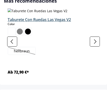
Más recomendaciones
Taburete Con Ruedas Las Vegas V2
select
Color
select
Farbe
hellbraun
(Esta opción no está disponible en este momento.)
Ab 72,90 €*