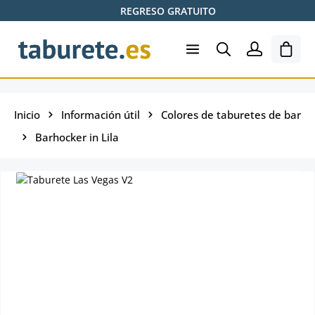
REGRESO GRATUITO
Saltar al contenido principal
El ca
Inicio
Información útil
Colores de taburetes de bar
Barhocker in Lila