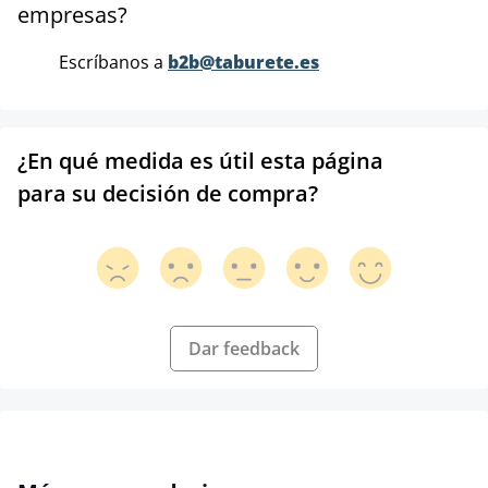
empresas?
Escríbanos a
b2b@taburete.es
¿En qué medida es útil esta página
para su decisión de compra?
Dar feedback
Omitir la galería de productos