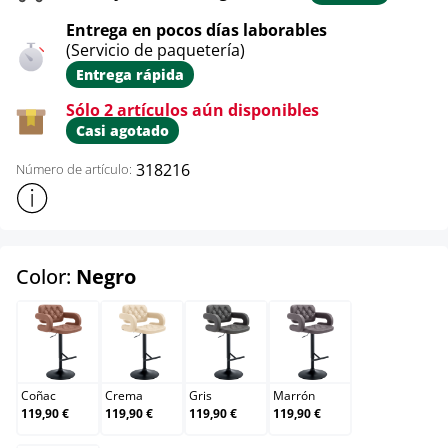
Entrega en pocos días laborables
(Servicio de paquetería)
Entrega rápida
Sólo 2 artículos aún disponibles
Casi agotado
318216
Número de artículo:
Mostrar más información sobre el producto
select
Color:
Negro
Coñac
Crema
Gris
Marrón
Coñac
Crema
Gris
Marrón
119,90 €
119,90 €
119,90 €
119,90 €