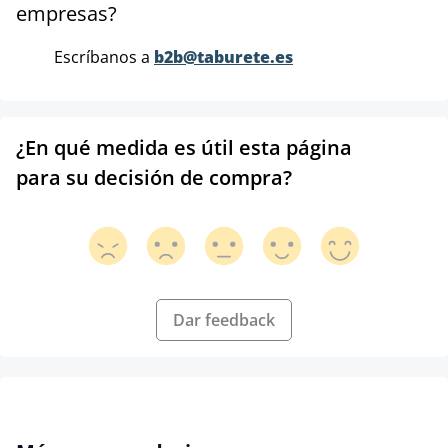
empresas?
Escríbanos a
b2b@taburete.es
¿En qué medida es útil esta página
para su decisión de compra?
Dar feedback
Omitir la galería de productos