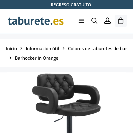
REGRESO GRATUITO
Saltar al contenido principal
El ca
Inicio
Información útil
Colores de taburetes de bar
Barhocker in Orange