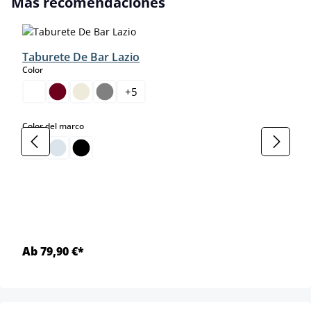
Más recomendaciones
Taburete De Bar Lazio
select
Color
+
5
select
Color del marco
Ab 79,90 €*