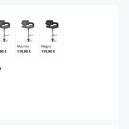
Gris
Marrón
Negro
Marrón
Negro
90 €
119,90 €
119,90 €
select
o