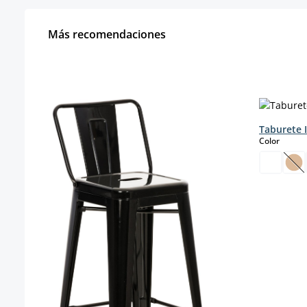
Más recomendaciones
Omitir la galería de productos
Taburete I
select
Color
(E