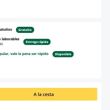
atuitos
Gratuito
s laborables
Entrega rápida
a)
lar, vale la pena ser rápido
Disponible
re el producto
ucto: introduce la cantidad deseada o u
A la cesta