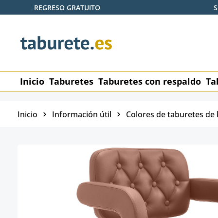
REGRESO GRATUITO
S
tar al contenido principal
Saltar a la búsqueda
Saltar a la navegación principal
Inicio
Taburetes
Taburetes con respaldo
Ta
Inicio
Información útil
Colores de taburetes de 