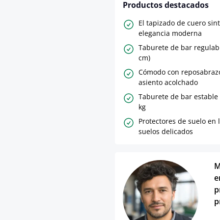
Productos destacados
El tapizado de cuero sin
elegancia moderna
Taburete de bar regulabl
cm)
Cómodo con reposabrazo
asiento acolchado
Taburete de bar estable
kg
Protectores de suelo en 
suelos delicados
M
e
p
p