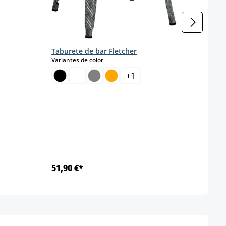
Taburete de bar Fletcher
select
Variantes de color
+
1
51,90 €*
Ab 9
Detalles