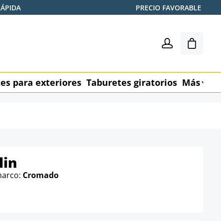
RÁPIDA
PRECIO FAVORABLE
El carr
es para exteriores
Taburetes giratorios
Más
M
lin
marco:
Cromado