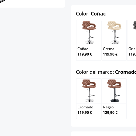
select
Color:
Coñac
Coñac
Crema
Coñac
Crema
Gris
119,90 €
119,90 €
119,
Color del marco:
Cromad
Cromado
Negro
Cromado
Negro
119,90 €
129,90 €