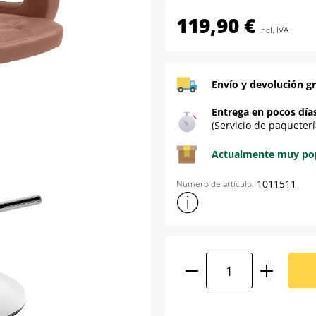
119,90 €
incl. IVA
Envío y devolución gr
Entrega en pocos día
(Servicio de paqueterí
Actualmente muy popu
1011511
Número de artículo:
Mostrar más información sob
Cantidad del prod