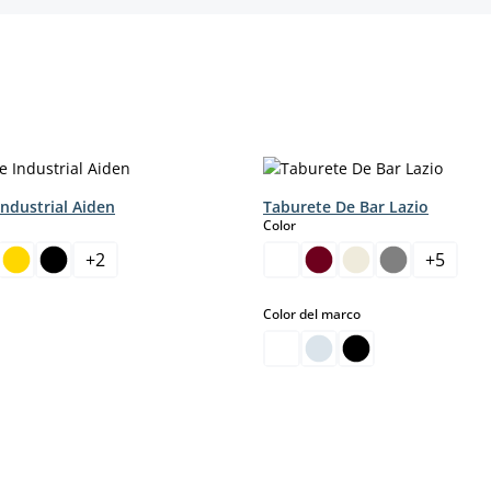
ndustrial Aiden
Taburete De Bar Lazio
select
Color
+
2
+
5
sta opción no está disponible en este momento.)
select
Color del marco