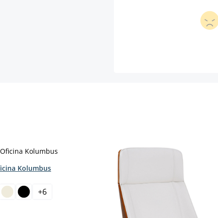
ficina Kolumbus
+
6