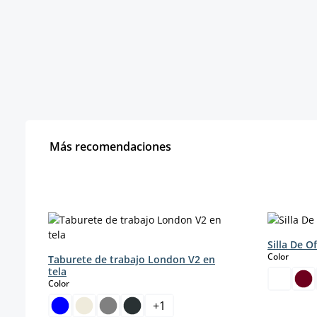
Más recomendaciones
Omitir la galería de productos
Silla De O
select
Color
Taburete de trabajo London V2 en
tela
select
Color
+
1