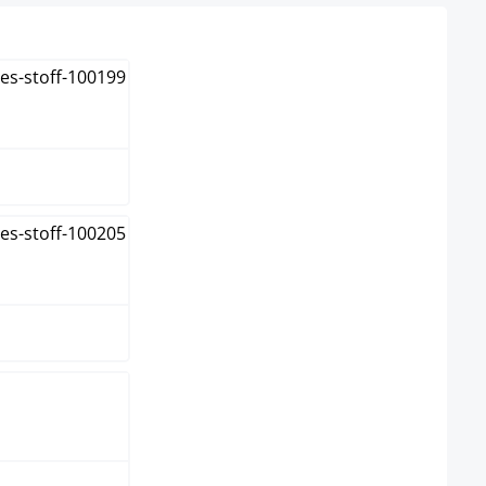
a
topo