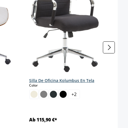
Silla De Oficina Kolumbus En Tela
select
Color
+
2
Ab 115,90 €*
Ab 1