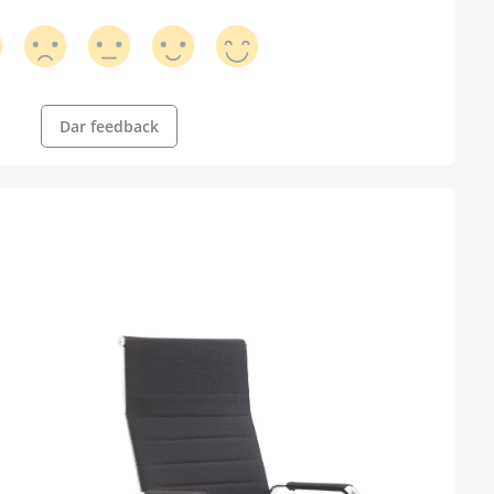
Dar feedback
Silla
s
Color