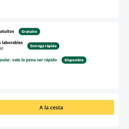
atuitos
Gratuito
s laborables
Entrega rápida
a)
lar, vale la pena ser rápido
Disponible
re el producto
ucto: introduce la cantidad deseada o u
A la cesta