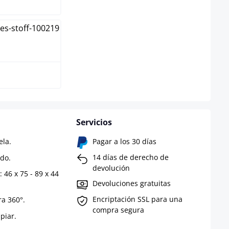
o
Servicios
ela.
Pagar a los 30 días
14 días de derecho de
do.
devolución
 46 x 75 - 89 x 44
Devoluciones gratuitas
Encriptación SSL para una
ra 360°.
compra segura
mpiar.