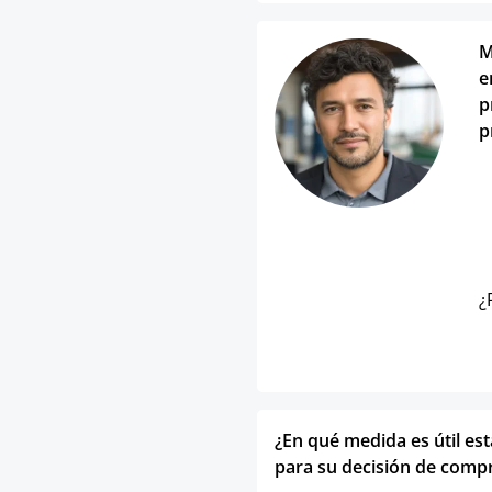
M
e
p
p
¿
¿En qué medida es útil es
para su decisión de comp