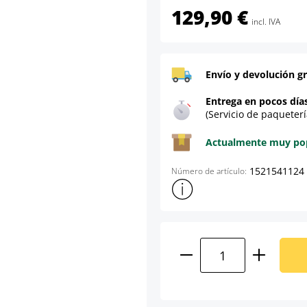
129,90 €
incl. IVA
Envío y devolución gr
Entrega en pocos día
(Servicio de paqueterí
Actualmente muy popu
1521541124
Número de artículo:
Mostrar más información sob
Cantidad del prod