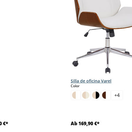
Silla de oficina Varel
select
Color
+
4
0 €*
Ab 169,90 €*