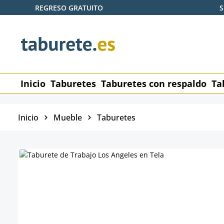
REGRESO GRATUITO
S
tar al contenido principal
Saltar a la búsqueda
Saltar a la navegación principal
Inicio
Taburetes
Taburetes con respaldo
Ta
Inicio
Mueble
Taburetes