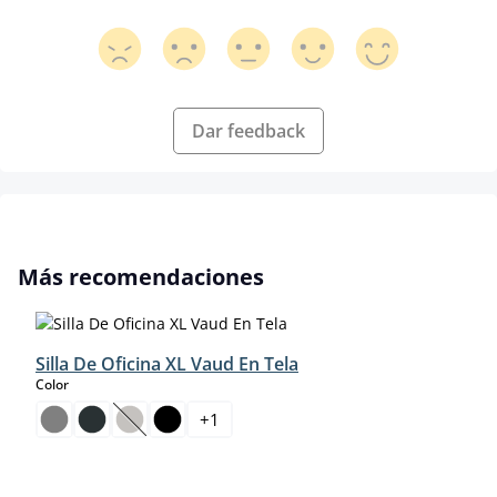
Dar feedback
Omitir la galería de productos
Más recomendaciones
Silla De Oficina XL Vaud En Tela
select
Color
+
1
(Esta opción no está disponible en este momento.)