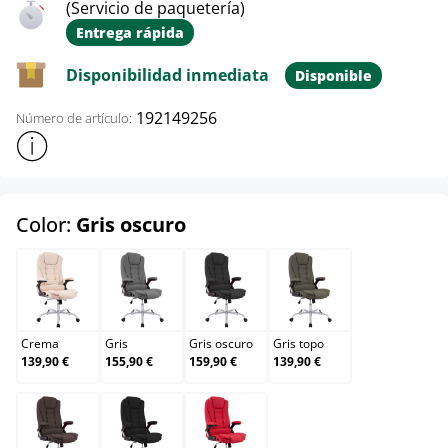
(Servicio de paquetería)
Entrega rápida
Disponibilidad inmediata
Disponible
192149256
Número de artículo:
Mostrar más información sobre el producto
select
Color:
Gris oscuro
Crema
Gris
Gris oscuro
Gris topo
Crema
Gris
Gris oscuro
Gris topo
139,90 €
155,90 €
159,90 €
139,90 €
Marrón
Negro
Rojo