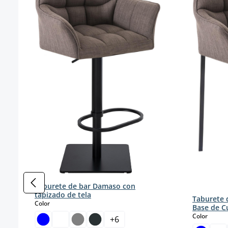
Taburete de bar Damaso con
tapizado de tela
Taburete 
select
Color
Base de C
select
Color
+
6