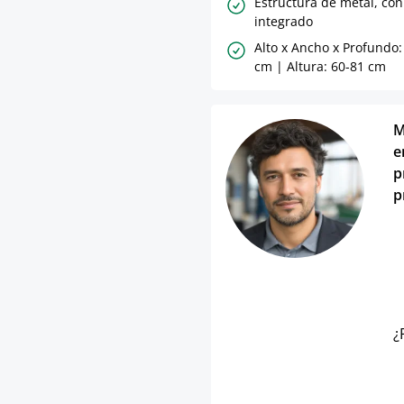
Estructura de metal, co
integrado
Alto x Ancho x Profundo:
cm | Altura: 60-81 cm
M
e
p
p
¿