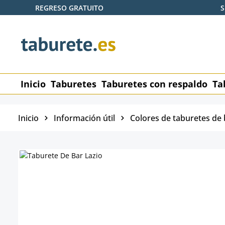
REGRESO GRATUITO
S
tar al contenido principal
Saltar a la búsqueda
Saltar a la navegación principal
Inicio
Taburetes
Taburetes con respaldo
Ta
Inicio
Información útil
Colores de taburetes de 