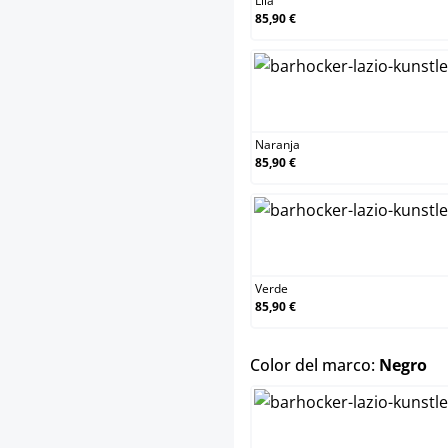
Lila
85,90 €
Naranj
Naranja
85,90 €
Verde
Verde
85,90 €
se
Color del marco:
Negro
Blanco