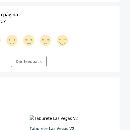
ta página
ra?
Dar feedback
Taburete Las Vegas V2
Tabu