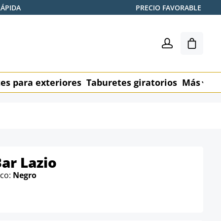
RÁPIDA
PRECIO FAVORABLE
El carr
es para exteriores
Taburetes giratorios
Más
M
ar Lazio
rco:
Negro