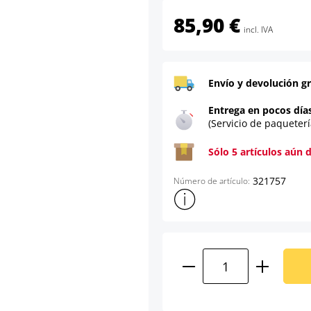
85,90 €
incl. IVA
Envío y devolución gr
Entrega en pocos día
(Servicio de paqueterí
Sólo 5 artículos aún 
321757
Número de artículo:
Mostrar más información sob
Cantidad del prod