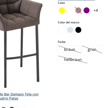
select
Color
+
4
(Esta opción no es
select
Color del marco
select
Farbe
braun
grün
(Esta opción no está di
(Esta opc
hellbraun
(Esta opción no está 
de Bar Damaso Tela con
uatro Patas