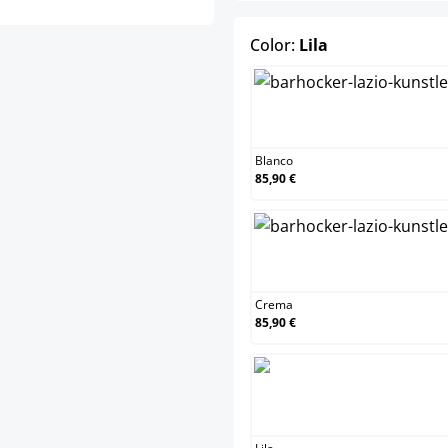
select
Color:
Lila
Blanco
Blanco
85,90 €
Crema
Crema
85,90 €
Lila