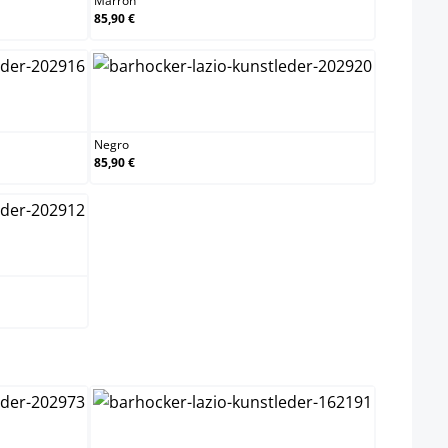
Marrón
85,90 €
a
Negro
Negro
85,90 €
lect
Cromado