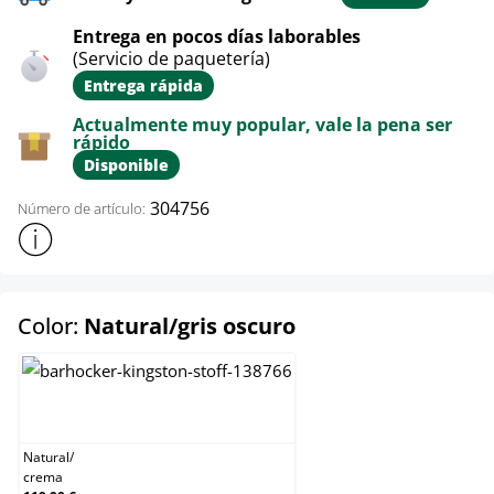
Entrega en pocos días laborables
(Servicio de paquetería)
Entrega rápida
Actualmente muy popular, vale la pena ser
rápido
Disponible
304756
Número de artículo:
Mostrar más información sobre el producto
select
Color:
Natural/gris oscuro
Natural/crema
Natural
/
crema