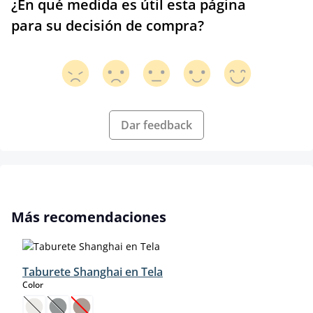
¿En qué medida es útil esta página
para su decisión de compra?
Dar feedback
Omitir la galería de productos
Más recomendaciones
Taburete Shanghai en Tela
select
Color