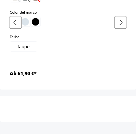
(Esta opción no está disponible en este momento.)
(Esta opción no está disponible en este momento.)
(Esta opción no está disponible en este momento.)
select
Color del marco
select
Farbe
taupe
Ab 61,90 €*