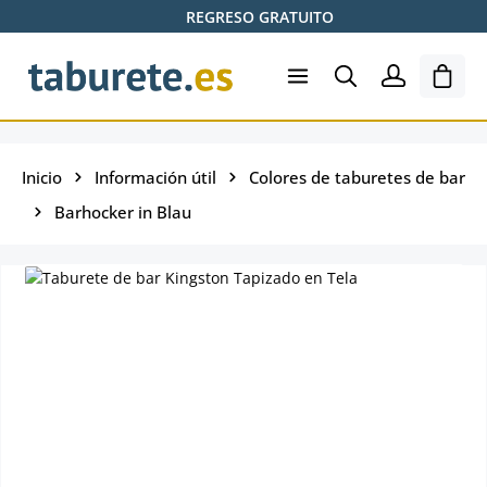
REGRESO GRATUITO
Saltar al contenido principal
El ca
Inicio
Información útil
Colores de taburetes de bar
Barhocker in Blau