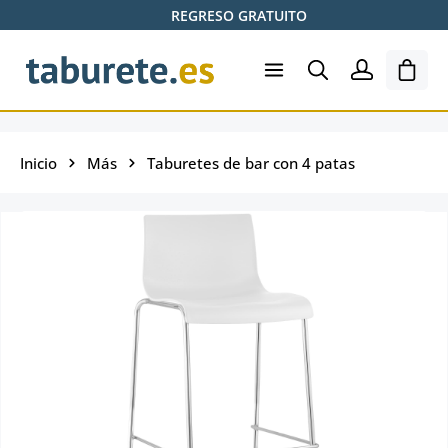
REGRESO GRATUITO
Saltar al contenido principal
El ca
Inicio
Más
Taburetes de bar con 4 patas