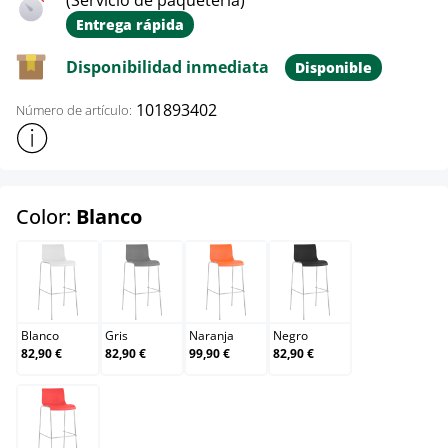
(Servicio de paquetería)
Entrega rápida
Disponibilidad inmediata
Disponible
101893402
Número de artículo:
Mostrar más información sobre el producto
select
Color:
Blanco
Blanco
Gris
Naranja
Negro
Blanco
Gris
Naranja
Negro
82,90 €
82,90 €
99,90 €
82,90 €
Rojo