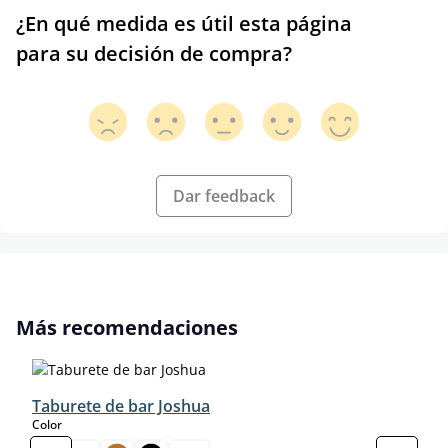
¿En qué medida es útil esta página
para su decisión de compra?
Dar feedback
Omitir la galería de productos
Más recomendaciones
Taburete de bar Joshua
select
Color