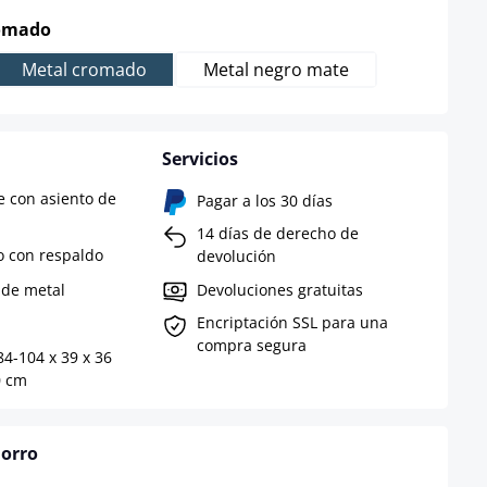
select
romado
Metal cromado
Metal negro mate
Servicios
e con asiento de
Pagar a los 30 días
14 días de derecho de
o con respaldo
devolución
 de metal
Devoluciones gratuitas
Encriptación SSL para una
compra segura
84-104 x 39 x 36
0 cm
horro