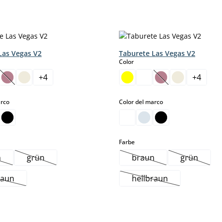
Las Vegas V2
Taburete Las Vegas V2
select
Color
+
4
+
4
e momento.)
(Esta opción no está disponible en este momento.)
(Esta opción no es
select
select
arco
Color del marco
select
Farbe
n
grün
braun
grün
ta opción no está disponible en este momento.)
(Esta opción no está disponible en este momento.)
(Esta opción no está di
(Esta opc
raun
hellbraun
Esta opción no está disponible en este momento.)
(Esta opción no está 