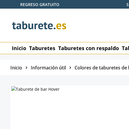
REGRESO GRATUITO
S
tar al contenido principal
Saltar a la búsqueda
Saltar a la navegación principal
Inicio
Taburetes
Taburetes con respaldo
Ta
Inicio
Información útil
Colores de taburetes de 