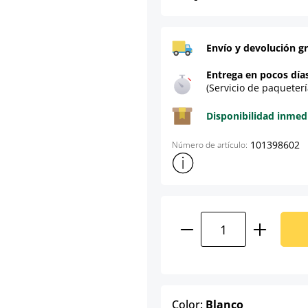
Envío y devolución gr
Entrega en pocos día
(Servicio de paqueterí
Disponibilidad inmed
101398602
Número de artículo:
Mostrar más información sob
Cantidad del prod
select
Color:
Blanco