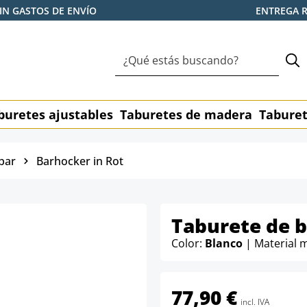
IN GASTOS DE ENVÍO
ENTREGA 
buretes ajustables
Taburetes de madera
Taburet
bar
Barhocker in Rot
Taburete de 
Color:
Blanco
| Material 
77,90 €
incl. IVA