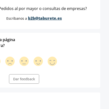
Pedidos al por mayor o consultas de empresas?
b2b@taburete.es
Escríbanos a
ta página
ra?
Dar feedback