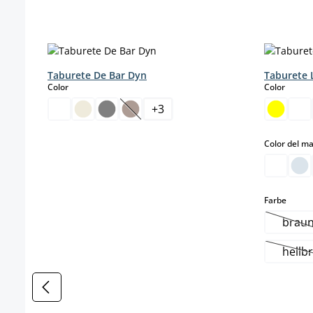
Omitir la galería de productos
Taburete De Bar Dyn
Taburete 
select
select
Color
Color
+
3
(Esta opción no está disponible en est
Color del m
select
Farbe
brau
(Es
hellb
(