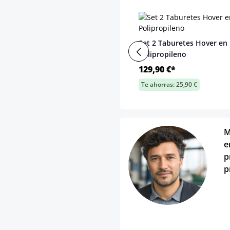
Set 2 Taburetes Hover en
Polipropileno
129,90 €*
Te ahorras: 25,90 €
M
e
p
p