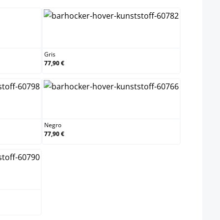
Gris
Gris
77,90 €
a
Negro
Negro
77,90 €