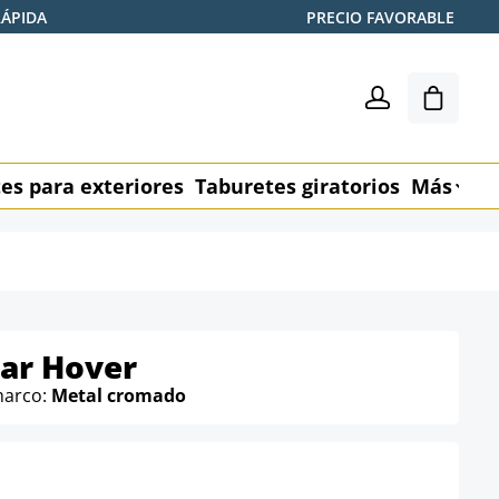
RÁPIDA
PRECIO FAVORABLE
El carr
es para exteriores
Taburetes giratorios
Más
M
bar Hover
marco:
Metal cromado