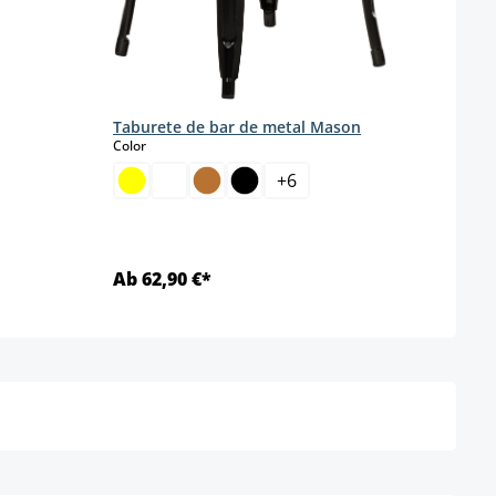
Taburete de bar de metal Mason
select
Color
+
6
Ab 62,90 €*
Ab 6
Detalles