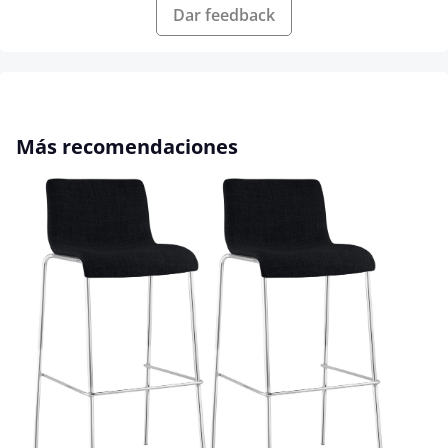
Dar feedback
Omitir la galería de productos
Más recomendaciones