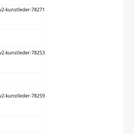
anco
s
ranja