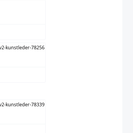
gro
rde
select
anco