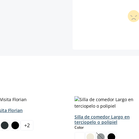
sita Florian
Silla de comedor Largo en
terciopelo o polipiel
+
2
select
Color