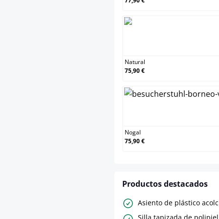
77,90 €
Na
Natural
75,90 €
No
Nogal
75,90 €
Productos destacados
Asiento de plástico acol
Silla tapizada de polipie