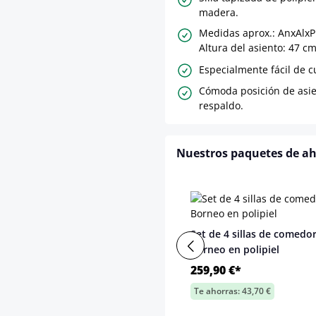
madera.
Medidas aprox.: AnxAlxP
Altura del asiento: 47 cm
Especialmente fácil de c
Cómoda posición de asie
respaldo.
Nuestros paquetes de a
Set de 4 sillas de comedo
Borneo en polipiel
259,90 €*
Te ahorras: 43,70 €