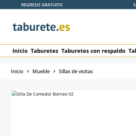
REGRESO GRATUITO
S
tar al contenido principal
Saltar a la búsqueda
Saltar a la navegación principal
Inicio
Taburetes
Taburetes con respaldo
Ta
Inicio
Mueble
Sillas de visitas