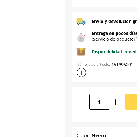
Envío y devolución gr
Entrega en pocos día
(Servicio de paqueterí
Disponibilidad inmed
151996201
Número de artículo:
Mostrar más información sob
Cantidad del prod
select
Color:
Negro