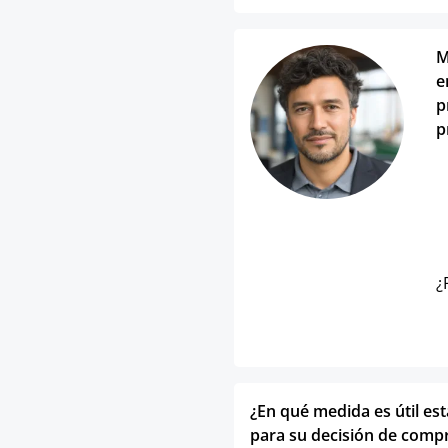
M
e
p
p
¿
¿En qué medida es útil es
para su decisión de comp