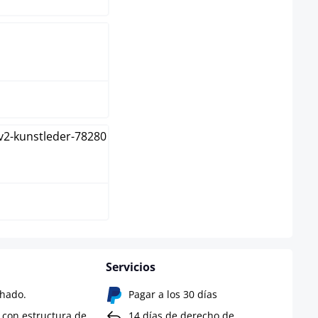
tural
gal
Servicios
chado.
Pagar a los 30 días
l con estructura de
14 días de derecho de