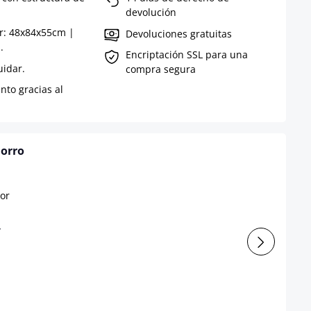
devolución
r: 48x84x55cm |
Devoluciones gratuitas
.
Encriptación SSL para una
uidar.
compra segura
nto gracias al
horro
r