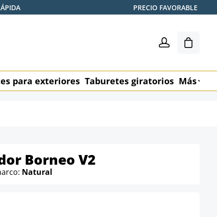
RÁPIDA
PRECIO FAVORABLE
El carr
es para exteriores
Taburetes giratorios
Más
M
dor Borneo V2
marco:
Natural