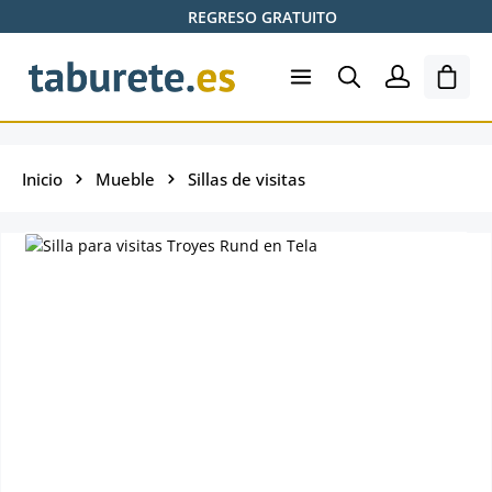
REGRESO GRATUITO
Saltar al contenido principal
El ca
Inicio
Mueble
Sillas de visitas