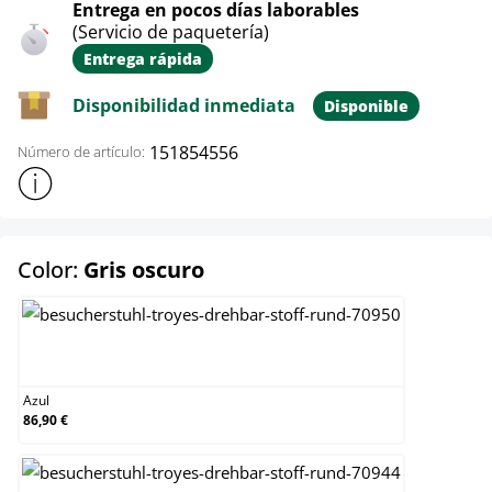
Entrega en pocos días laborables
(Servicio de paquetería)
Entrega rápida
Disponibilidad inmediata
Disponible
151854556
Número de artículo:
Mostrar más información sobre el producto
select
Color:
Gris oscuro
Azul
Azul
86,90 €