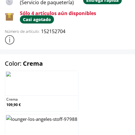
Entrega rápida
(Servicio de paquetería)
Sólo 4 artículos aún disponibles
Casi agotado
152152704
Número de artículo:
Mostrar más información sobre el producto
select
Color:
Crema
Crema
Crema
109,90 €
Gris