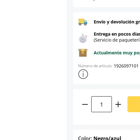
Envío y devolución gr
Entrega en pocos día
(Servicio de paqueterí
Actualmente muy popu
1926097101
Número de artículo:
Mostrar más información sob
Cantidad del prod
select
Color:
Negro/azul