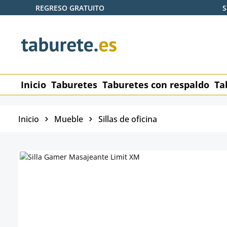
REGRESO GRATUITO
S
tar al contenido principal
Saltar a la búsqueda
Saltar a la navegación principal
Inicio
Taburetes
Taburetes con respaldo
Ta
Inicio
Mueble
Sillas de oficina