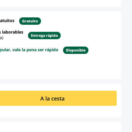
atuitos
Gratuito
s laborables
Entrega rápida
a)
lar, vale la pena ser rápido
Disponible
re el producto
ucto: introduce la cantidad deseada o u
A la cesta