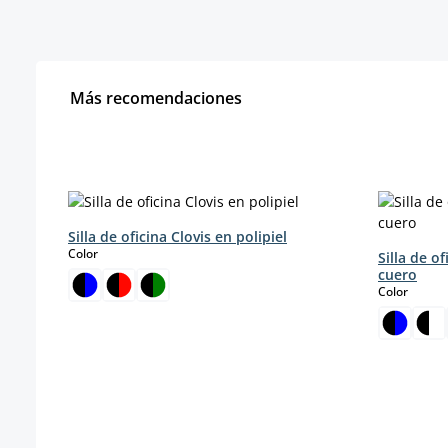
Más recomendaciones
Omitir la galería de productos
Silla de oficina Clovis en polipiel
select
Color
Silla de o
cuero
select
Color