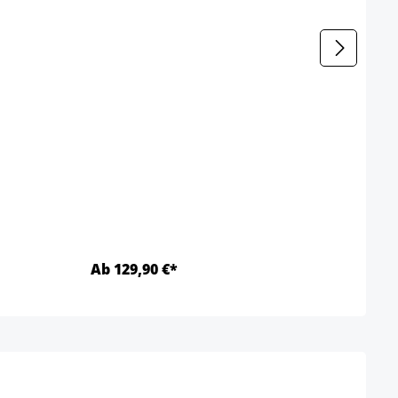
Silla
s
Color
Ab 129,90 €*
Ab 1
Detalles