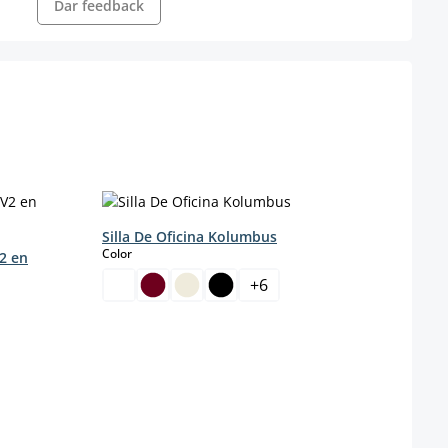
Dar feedback
Silla De Oficina Kolumbus
select
Color
2 en
+
6