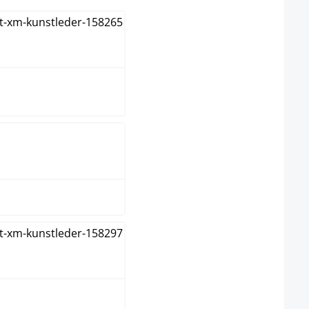
egro/amarillo
egro/azul
egro/blanco