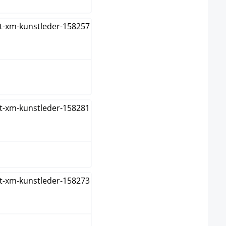
egro/marrón
egro/rojo
egro/verde