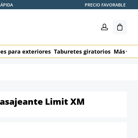
RÁPIDA
PRECIO FAVORABLE
El carr
es para exteriores
Taburetes giratorios
Más
M
Masajeante Limit XM