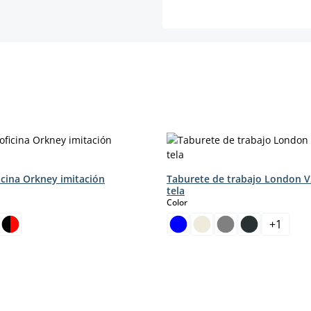
ficina Orkney imitación
Taburete de trabajo London V
tela
select
Color
+
1