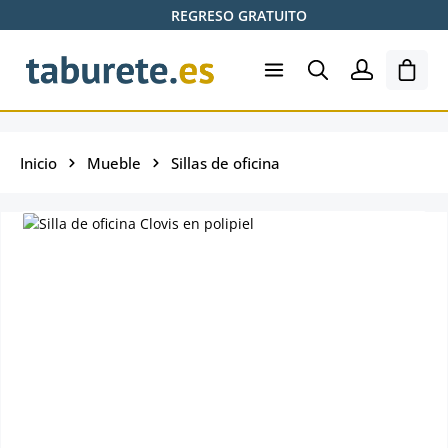
REGRESO GRATUITO
Saltar al contenido principal
El ca
Inicio
Mueble
Sillas de oficina