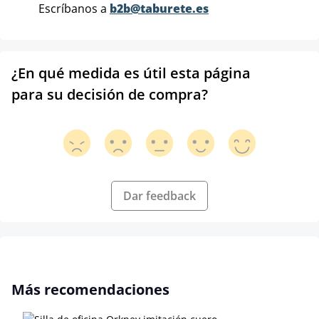
Escríbanos a
b2b@taburete.es
¿En qué medida es útil esta página
para su decisión de compra?
Dar feedback
Omitir la galería de productos
Más recomendaciones