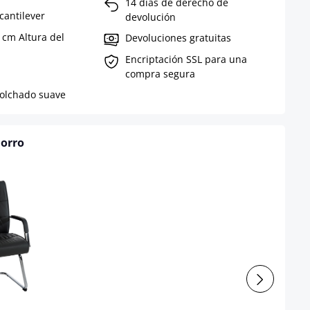
14 días de derecho de
cantilever
devolución
cm Altura del
Devoluciones gratuitas
Encriptación SSL para una
compra segura
acolchado suave
horro