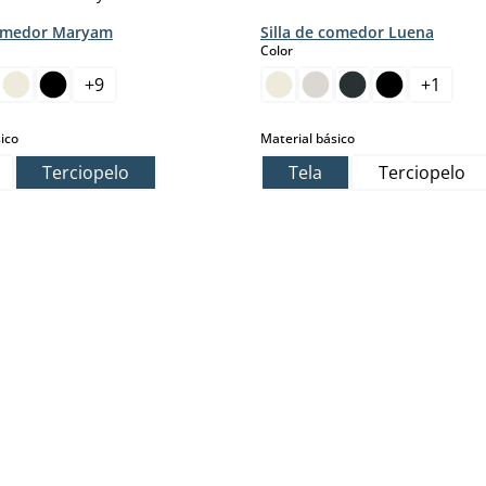
comedor Maryam
Silla de comedor Luena
select
Color
+
9
+
1
pción no está disponible en este momento.)
sta opción no está disponible en este momento.)
mento.)
select
select
ico
Material básico
Terciopelo
Tela
Terciopelo