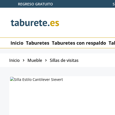
REGRESO GRATUITO
S
tar al contenido principal
Saltar a la búsqueda
Saltar a la navegación principal
Inicio
Taburetes
Taburetes con respaldo
Ta
Inicio
Mueble
Sillas de visitas