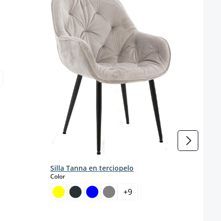
Silla Tanna en terciopelo
select
Color
Silla
polip
+
9
s
Color