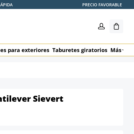
RÁPIDA
PRECIO FAVORABLE
El carr
es para exteriores
Taburetes giratorios
Más
M
antilever Sievert