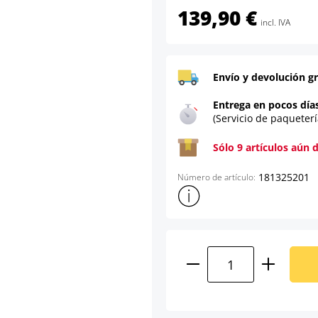
139,90 €
incl. IVA
Envío y devolución gr
Entrega en pocos día
(Servicio de paqueterí
Sólo 9 artículos aún 
181325201
Número de artículo:
Mostrar más información sob
Cantidad del prod