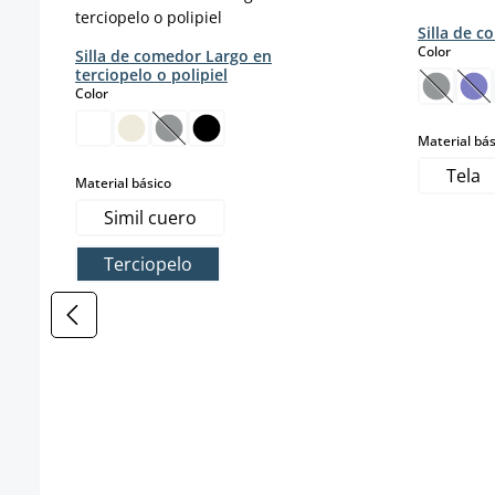
Silla de 
select
Color
Silla de comedor Largo en
terciopelo o polipiel
select
Color
(Esta o
(E
(Esta opción no está disponible en este mo
Material bás
Tela
select
Material básico
Simil cuero
Terciopelo