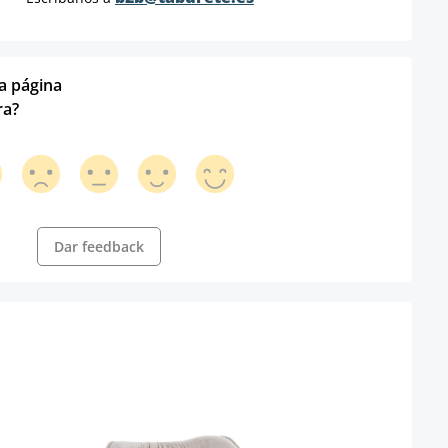
ta página
ra?
Dar feedback