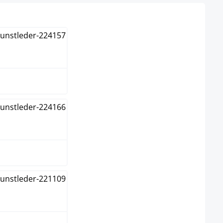
nco
ma