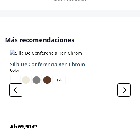
Omitir la galería de productos
Más recomendaciones
Silla De Conferencia Ken Chrom
select
Color
+
4
Ab 69,90 €*