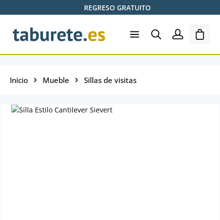
REGRESO GRATUITO
Saltar al contenido principal
El ca
Inicio
Mueble
Sillas de visitas