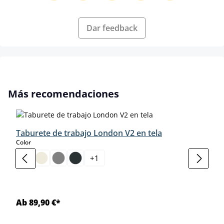
Dar feedback
Omitir la galería de productos
Más recomendaciones
Taburete de trabajo London V2 en tela
select
Color
+
1
Ab 89,90 €*