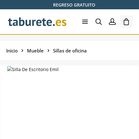
REGRESO GRATUITO
Saltar al contenido principal
El ca
Inicio
Mueble
Sillas de oficina