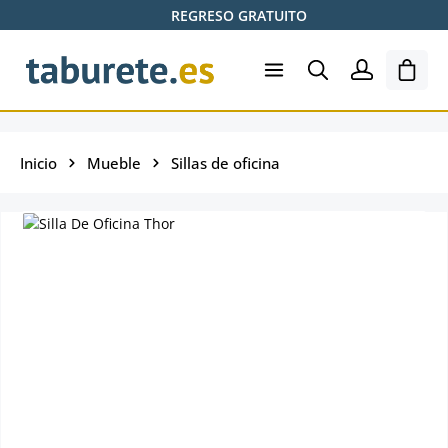
REGRESO GRATUITO
Saltar al contenido principal
El ca
Inicio
Mueble
Sillas de oficina