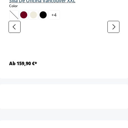
Silla De Oficina Vancouver XXL
select
Color
+
4
(Esta opción no está disponible en este momento.)
Ab 159,90 €*