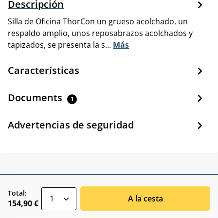
Descripción
Silla de Oficina ThorCon un grueso acolchado, un
respaldo amplio, unos reposabrazos acolchados y
tapizados, se presenta la s…
Más
Características
Documents
1
Advertencias de seguridad
zentheme.component.product.quantitySele
Total:
A la cesta
154,90 €