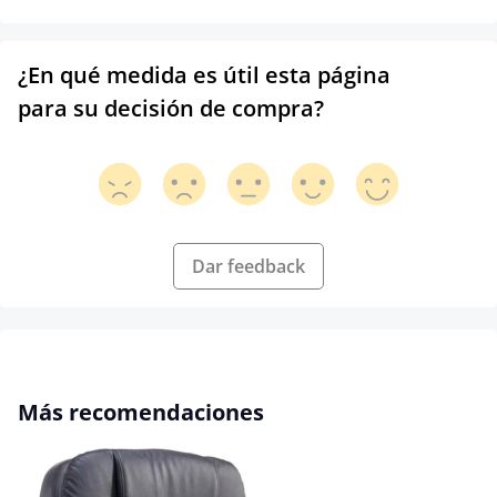
¿En qué medida es útil esta página
para su decisión de compra?
Dar feedback
Omitir la galería de productos
Más recomendaciones