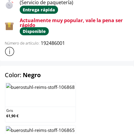
(Servicio de paquetería)
Entrega rápida
Actualmente muy popular, vale la pena ser
rápido
Disponible
192486001
Número de artículo:
Mostrar más información sobre el producto
select
Color:
Negro
Gris
Gris
61,90 €