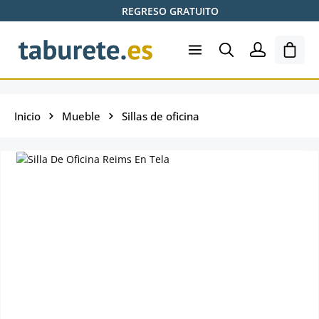
REGRESO GRATUITO
Saltar al contenido principal
El ca
Inicio
Mueble
Sillas de oficina