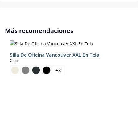
Omitir la galería de productos
Más recomendaciones
Silla De Oficina Vancouver XXL En Tela
select
Color
+
3