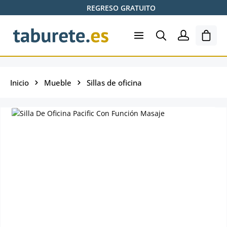
REGRESO GRATUITO
Saltar al contenido principal
El ca
Inicio
Mueble
Sillas de oficina