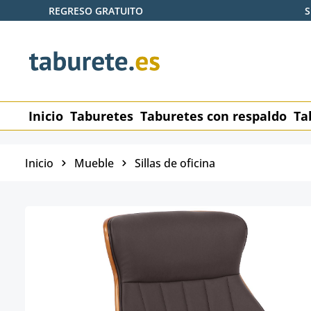
REGRESO GRATUITO
S
tar al contenido principal
Saltar a la búsqueda
Saltar a la navegación principal
Inicio
Taburetes
Taburetes con respaldo
Ta
Inicio
Mueble
Sillas de oficina