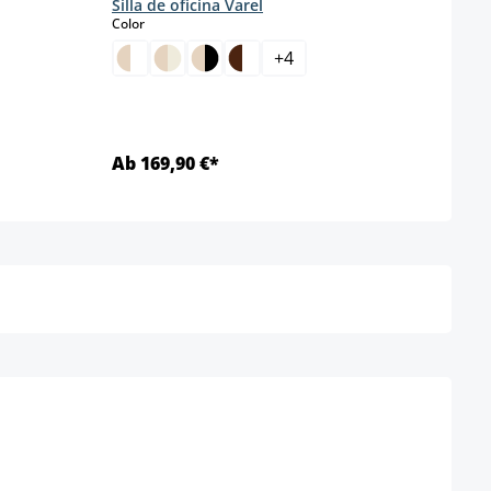
Silla de oficina Varel
Silla
select
Color
s
Color
+
4
Ab 169,90 €*
Ab 1
Detalles