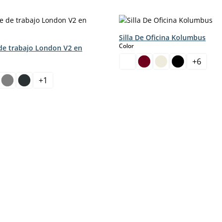
Silla De Oficina Kolumbus
select
Color
de trabajo London V2 en
+
6
+
1