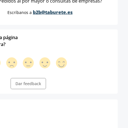
Pedidos al por mayor o consultas de empresas?
b2b@taburete.es
Escríbanos a
ta página
ra?
Dar feedback