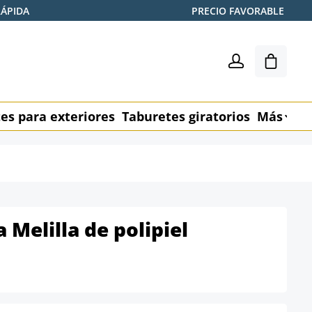
RÁPIDA
PRECIO FAVORABLE
El carr
es para exteriores
Taburetes giratorios
Más
M
a Melilla de polipiel