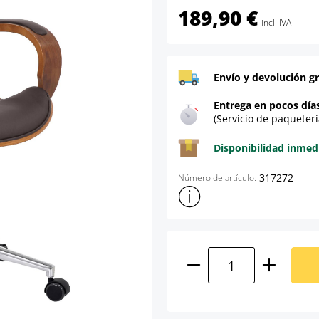
189,90 €
incl. IVA
Envío y devolución gr
Entrega en pocos día
(Servicio de paqueterí
Disponibilidad inmed
317272
Número de artículo:
Mostrar más información sob
Cantidad del prod