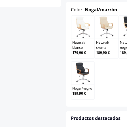
sele
Color:
Nogal/marrón
Natural/blanco
Natural/
Natural
/
Natural
/
Natu
blanco
crema
neg
179,90 €
189,90 €
189,
Nogal/negro
Nogal
/
negro
189,90 €
Productos destacados