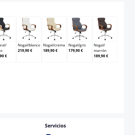
ct
crema
Natural/negro
Nogal/blanco
Nogal/crema
Nogal/gris
Nogal/marró
ral
/
Nogal
/
blanco
Nogal
/
crema
Nogal
/
gris
Nogal
/
ro
219,90 €
189,90 €
179,90 €
marrón
90 €
189,90 €
Servicios