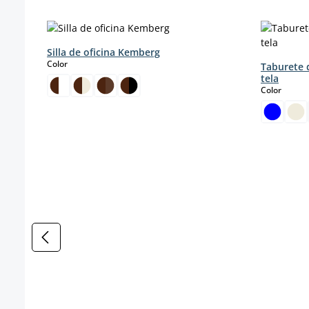
Omitir la galería de productos
Silla de oficina Kemberg
select
Color
Taburete 
tela
select
Color