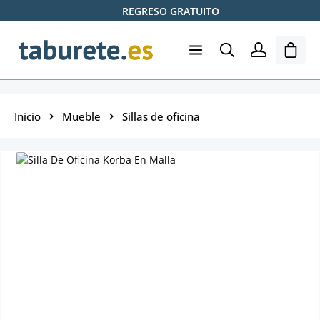
REGRESO GRATUITO
Saltar al contenido principal
El ca
Inicio
Mueble
Sillas de oficina