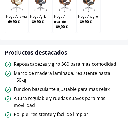
Nogal/crema
Nogal/gris
Nogal/marrón
Nogal/negro
Nogal
/
crema
Nogal
/
gris
Nogal
/
Nogal
/
negro
169,90 €
189,90 €
marrón
189,90 €
189,90 €
Productos destacados
Reposacabezas y giro 360 para mas comodidad
Marco de madera laminada, resistente hasta
150kg
Funcion basculante ajustable para mas relax
Altura regulable y ruedas suaves para mas
movilidad
Polipiel resistente y facil de limpiar