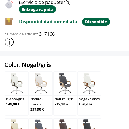
(Servicio de paquetería)
Entrega rápida
Disponibilidad inmediata
Disponible
317166
Número de artículo:
Mostrar más información sobre el producto
select
Color:
Nogal/gris
Blanco/gris
Natural/blanco
Natural/gris
Nogal/blanco
Blanco
/
gris
Natural
/
Natural
/
gris
Nogal
/
blanco
149,90 €
blanco
219,90 €
159,90 €
239,90 €