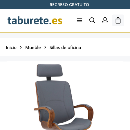
REGRESO GRATUITO
Saltar al contenido principal
El ca
Inicio
Mueble
Sillas de oficina