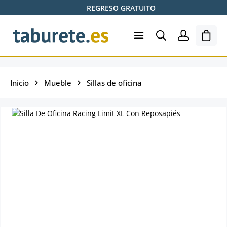
REGRESO GRATUITO
Saltar al contenido principal
El ca
Inicio
Mueble
Sillas de oficina