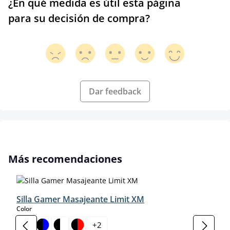
¿En qué medida es útil esta página
para su decisión de compra?
Dar feedback
Omitir la galería de productos
Más recomendaciones
Silla Gamer Masajeante Limit XM
select
Color
+
2