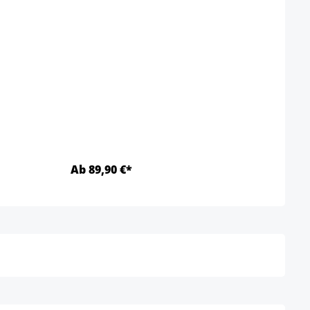
Ab 89,90 €*
169,
Detalles