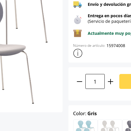
Envío y devolución gr
Entrega en pocos día
(Servicio de paqueterí
Actualmente muy popu
15974008
Número de artículo:
Mostrar más información sob
Cantidad del prod
select
Color:
Gris