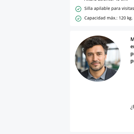
Silla apilable para visitas
Capacidad máx.: 120 kg.
M
e
p
p
¿