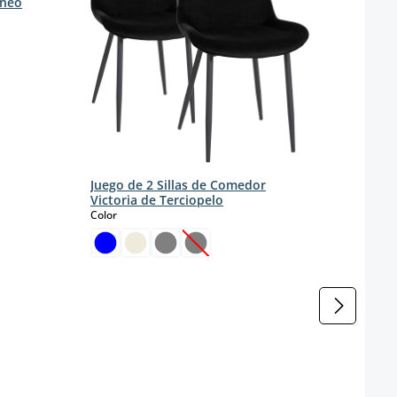
rneo
Set d
terci
s
Color
Juego de 2 Sillas de Comedor
Victoria de Terciopelo
select
Color
(Esta opción no está disponible e