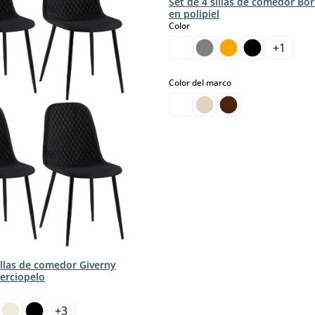
Set de 4 sillas de comedor Bo
en polipiel
select
Color
+
1
select
Color del marco
illas de comedor Giverny
terciopelo
+
3