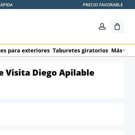
RÁPIDA
PRECIO FAVORABLE
El carr
es para exteriores
Taburetes giratorios
Más
M
de Visita Diego Apilable