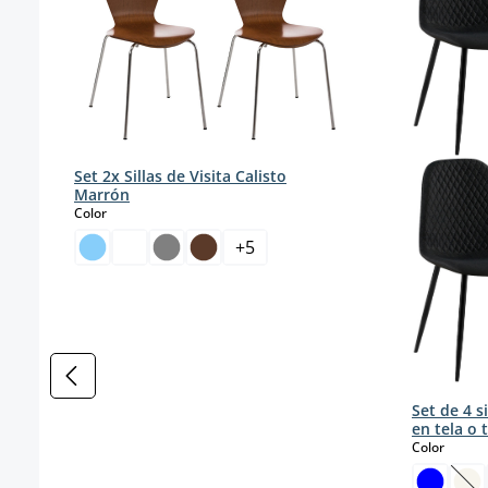
Set 2x Sillas de Visita Calisto
Marrón
select
Color
+
5
Set de 4 s
en tela o 
select
Color