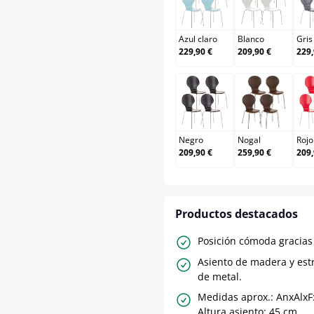
Azul claro
Blanco
Azul claro
Blanco
Gris
229,90 €
209,90 €
229,
Negro
Nogal
Negro
Nogal
Rojo
209,90 €
259,90 €
209,
Productos destacados
Posición cómoda gracias 
Asiento de madera y est
de metal.
Medidas aprox.: AnxAlxF
Altura asiento: 45 cm.