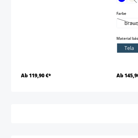
(E
select
Farbe
brau
(Es
Material bás
Tela
Ab 119,90 €*
Ab 145,9
Detalles