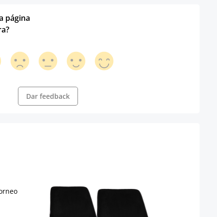
ta página
ra?
Dar feedback