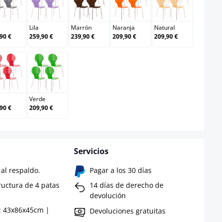
Gris
Lila
Marrón
Naranja
Natural
Lila
Marrón
Naranja
Natural
90 €
259,90 €
239,90 €
209,90 €
209,90 €
Rojo
Verde
Verde
90 €
209,90 €
Servicios
al respaldo.
Pagar a los 30 días
ructura de 4 patas
14 días de derecho de
devolución
: 43x86x45cm |
Devoluciones gratuitas