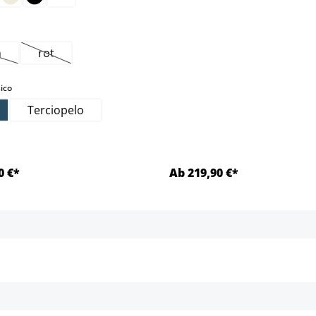
sta opción no está disponible en este momento.)
n
rot
ta opción no está disponible en este momento.)
(Esta opción no está disponible en este momento.)
select
ico
Terciopelo
0 €*
Ab 219,90 €*
Detalles
Detalles