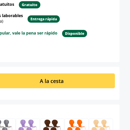
atuitos
Gratuito
s laborables
Entrega rápida
a)
lar, vale la pena ser rápido
Disponible
re el producto
ucto: introduce la cantidad deseada o u
A la cesta