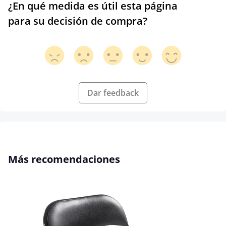
¿En qué medida es útil esta página
para su decisión de compra?
Dar feedback
Omitir la galería de productos
Más recomendaciones