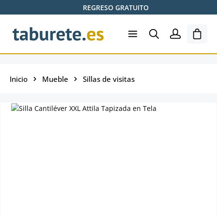
REGRESO GRATUITO
Saltar al contenido principal
El ca
Inicio
Mueble
Sillas de visitas