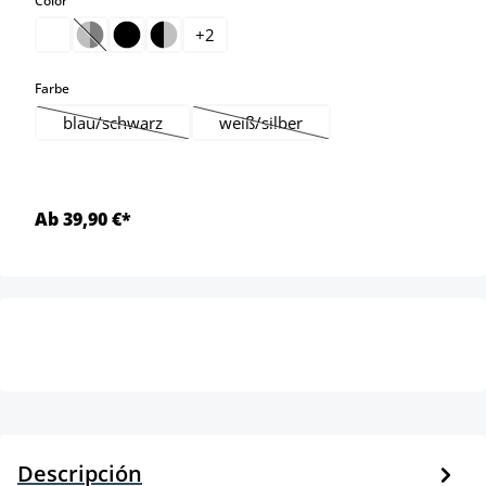
Color
+
2
(Esta opción no está disponible en este momento.)
select
Farbe
blau/schwarz
weiß/silber
(Esta opción no está disponible en este momento.)
(Esta opción no está disponible en
Ab 39,90 €*
Descripción