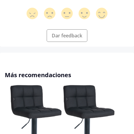
Dar feedback
Omitir la galería de productos
Más recomendaciones