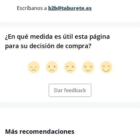
Escríbanos a
b2b@taburete.es
¿En qué medida es útil esta página
para su decisión de compra?
Dar feedback
Omitir la galería de productos
Más recomendaciones