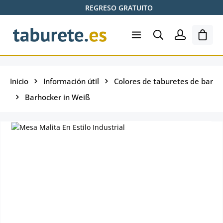
REGRESO GRATUITO
Saltar al contenido principal
El ca
Inicio
Información útil
Colores de taburetes de bar
Barhocker in Weiß