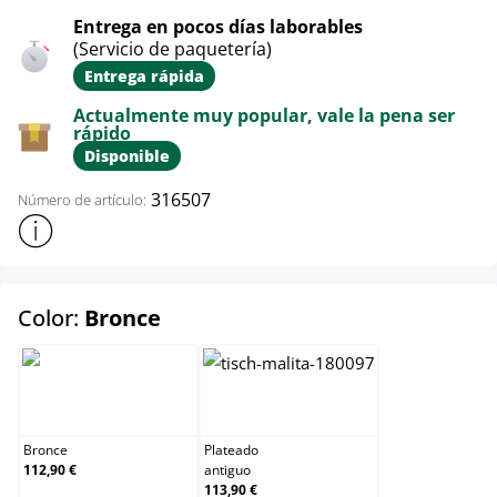
Entrega en pocos días laborables
(Servicio de paquetería)
Entrega rápida
Actualmente muy popular, vale la pena ser
rápido
Disponible
316507
Número de artículo:
Mostrar más información sobre el producto
select
Color:
Bronce
Bronce
Plateado antiguo
Bronce
Plateado
112,90 €
antiguo
113,90 €