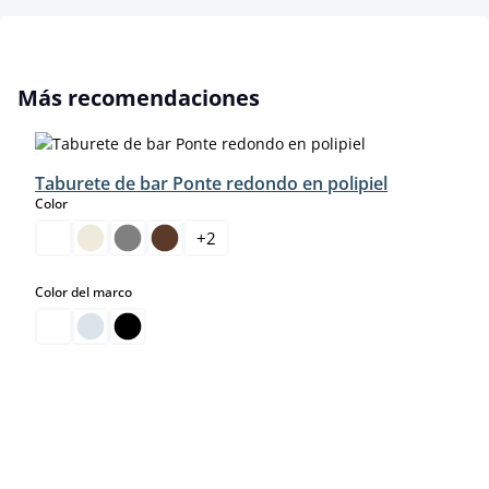
Omitir la galería de productos
Más recomendaciones
Taburete de bar Ponte redondo en polipiel
select
Color
+
2
select
Color del marco