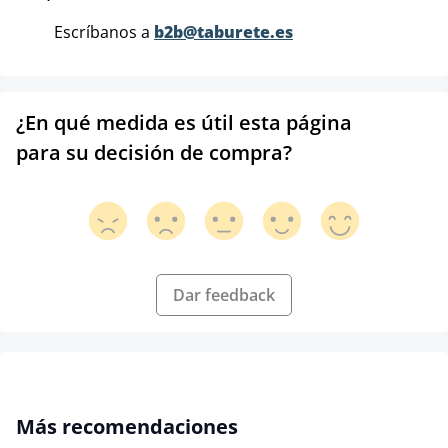
Escríbanos a
b2b@taburete.es
¿En qué medida es útil esta página
para su decisión de compra?
Dar feedback
Omitir la galería de productos
Más recomendaciones