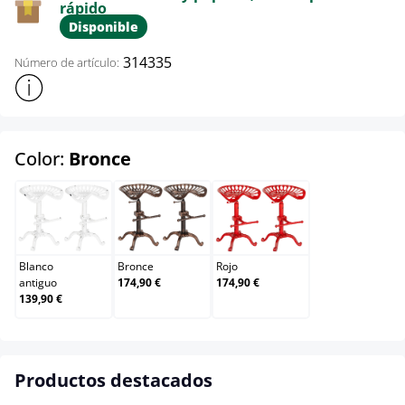
rápido
Disponible
314335
Número de artículo:
Mostrar más información sobre el producto
select
Color:
Bronce
Blanco antiguo
Bronce
Rojo
Blanco
Bronce
Rojo
antiguo
174,90 €
174,90 €
139,90 €
Productos destacados