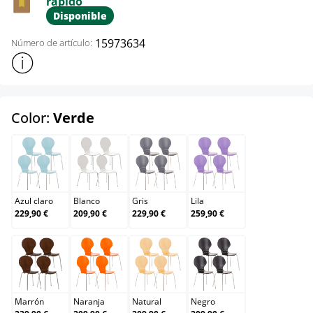
rápido
Disponible
15973634
Número de artículo:
Mostrar más información sobre el producto
select
Color:
Verde
Azul claro
Blanco
Gris
Lila
Azul claro
Blanco
Gris
Lila
229,90 €
209,90 €
229,90 €
259,90 €
Marrón
Naranja
Natural
Negro
Marrón
Naranja
Natural
Negro