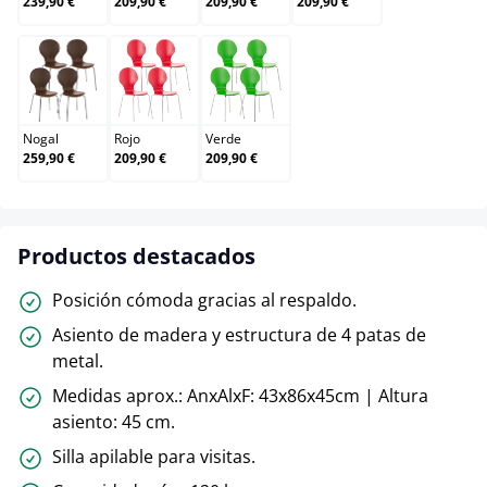
239,90 €
209,90 €
209,90 €
209,90 €
Nogal
Rojo
Verde
Nogal
Rojo
Verde
259,90 €
209,90 €
209,90 €
Productos destacados
Posición cómoda gracias al respaldo.
Asiento de madera y estructura de 4 patas de
metal.
Medidas aprox.: AnxAlxF: 43x86x45cm | Altura
asiento: 45 cm.
Silla apilable para visitas.