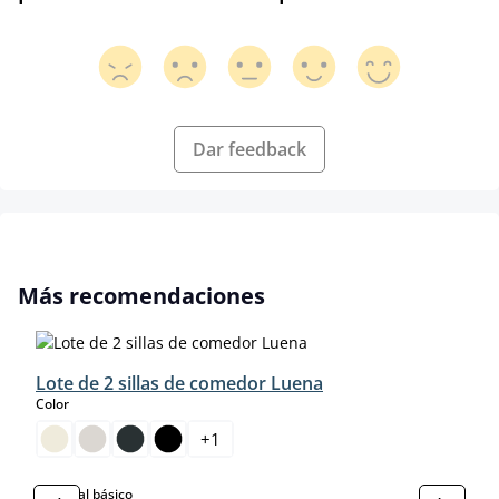
Dar feedback
Omitir la galería de productos
Más recomendaciones
Lote de 2 sillas de comedor Luena
select
Color
+
1
select
Material básico