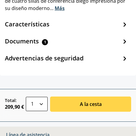
de cuatro sillas de conferencia diego impresiona por
su diseño moderno…
Más
Características
Documents
1
Advertencias de seguridad
zentheme.component.product.quantitySele
Total:
A la cesta
209,90 €
Línea de asistencia